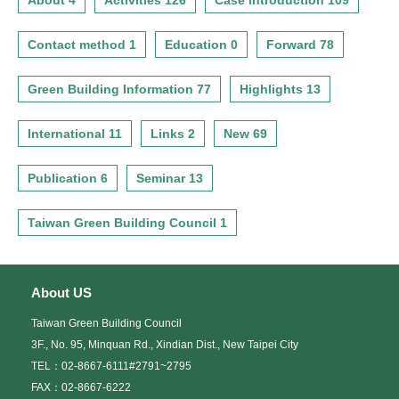
About 4
Activities 126
Case introduction 109
Contact method 1
Education 0
Forward 78
Green Building Information 77
Highlights 13
International 11
Links 2
New 69
Publication 6
Seminar 13
Taiwan Green Building Council 1
About US
Taiwan Green Building Council
3F., No. 95, Minquan Rd., Xindian Dist., New Taipei City
TEL：02-8667-6111#2791~2795
FAX：02-8667-6222