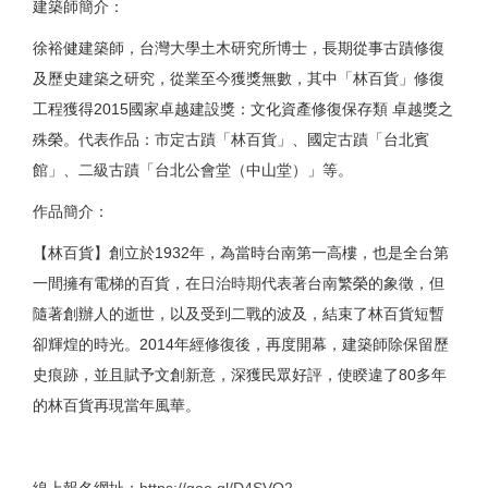
建築師簡介：
徐裕健建築師，台灣大學土木研究所博士，長期從事古蹟修復
及歷史建築之研究，從業至今獲獎無數，其中「林百貨」修復
工程獲得2015國家卓越建設獎：文化資產修復保存類 卓越獎之
殊榮。代表作品：市定古蹟「林百貨」、國定古蹟「台北賓
館」、二級古蹟「台北公會堂（中山堂）」等。
作品簡介：
【林百貨】創立於1932年，為當時台南第一高樓，也是全台第
一間擁有電梯的百貨，在
日治時期
代表著台南繁榮的象徵，但
隨著創辦人的逝世，以及受到二戰的波及，結束了林百貨短暫
卻輝煌的時光。2014年經修復後，再度開幕，建築師除保留歷
史痕跡，並且賦予文創新意，深獲民眾好評，使睽違了80多年
的林百貨再現當年風華。