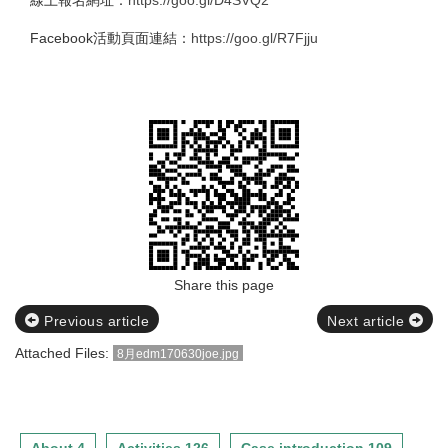
線上報名網址：
https://goo.gl/D4SVQ2
Facebook
活動頁面連結：
https://goo.gl/R7Fjju
Share this page
Previous article
Next article
Attached Files:
8月edm170630joe.jpg