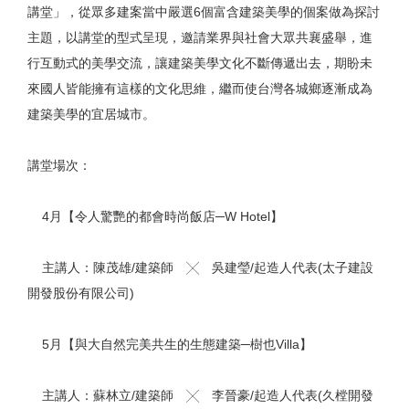
講
堂」，從眾多建案當中嚴選6個富含建築美學的個案做為探
討
主題，以講堂的型式呈現，邀請業界與社會大眾共襄盛舉
，進
行互動式的美學交流，讓建築美學文化不斷傳遞出去，
期盼未
來國人皆能擁有這樣的文化思維，繼而使台灣各城鄉
逐漸成為
建築美學的宜居城市。
講堂場次：
4月【令人驚艷的都會時尚飯店─W Hotel】
主講人：陳茂雄/建築師 ╳ 吳建瑩/
起造人代表(太子建設
開發股份有限公司)
5月【與大自然完美共生的生態建築─樹也Villa】
主講人：蘇林立/建築師 ╳ 李晉豪/
起造人代表(久樘開發