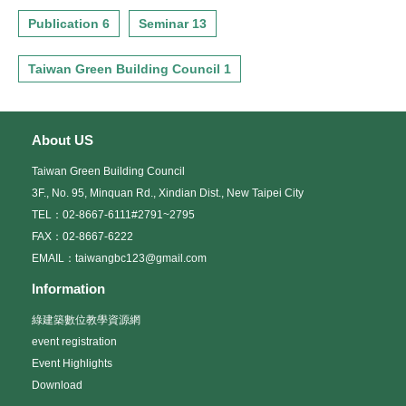
Publication 6
Seminar 13
Taiwan Green Building Council 1
About US
Taiwan Green Building Council
3F., No. 95, Minquan Rd., Xindian Dist., New Taipei City
TEL：02-8667-6111#2791~2795
FAX：02-8667-6222
EMAIL：taiwangbc123@gmail.com
Information
綠建築數位教學資源網
event registration
Event Highlights
Download