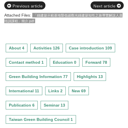
Previous article
Next article
Attached Files:
「綠建築示範基地暨低碳觀光綠建築知性之旅導覽解說人員
培訓課程」簡介.pdf
About 4
Activities 126
Case introduction 109
Contact method 1
Education 0
Forward 78
Green Building Information 77
Highlights 13
International 11
Links 2
New 69
Publication 6
Seminar 13
Taiwan Green Building Council 1