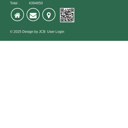
Total :
4394650
© 2025
Design
by
JCB
User Login