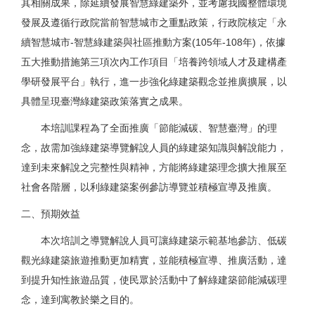
其相關成果，除延續發展智慧綠建築外，並考慮我國整體環境
發展及遵循行政院當前智慧城市之重點政策，行政院核定「永
續智慧城市-智慧綠建築與社區推動方案(105年-108年)，依據
五大推動措施第三項次內工作項目「培養跨領域人才及建構產
學研發展平台」執行，進一步強化綠建築觀念並推廣擴展，以
具體呈現臺灣綠建築政策落實之成果。
本培訓課程為了全面推廣「節能減碳、智慧臺灣」的理
念，故需加強綠建築導覽解說人員的綠建築知識與解說能力，
達到未來解說之完整性與精神，方能將綠建築理念擴大推展至
社會各階層，以利綠建築案例參訪導覽並積極宣導及推廣。
二、預期效益
本次培訓之導覽解說人員可讓綠建築示範基地參訪、低碳
觀光綠建築旅遊推動更加精實，並能積極宣導、推廣活動，達
到提升知性旅遊品質，使民眾於活動中了解綠建築節能減碳理
念，達到寓教於樂之目的。