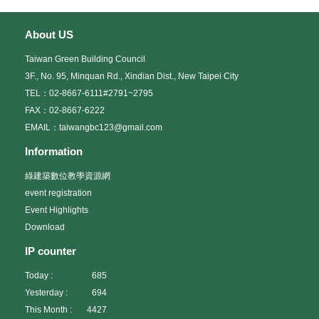
About US
Taiwan Green Building Council
3F., No. 95, Minquan Rd., Xindian Dist., New Taipei City
TEL：02-8667-6111#2791~2795
FAX：02-8667-6222
EMAIL：taiwangbc123@gmail.com
Information
綠建築數位教學資源網
event registration
Event Highlights
Download
IP counter
Today :
685
Yesterday :
694
This Month :
4427