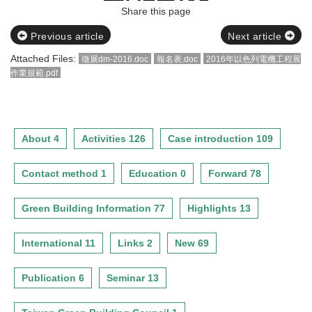
Share this page
Previous article
Next article
Attached Files:
徵展dm-2016.doc
報名表.doc
2016年以色列電機工程展
作業規範.pdf
About 4
Activities 126
Case introduction 109
Contact method 1
Education 0
Forward 78
Green Building Information 77
Highlights 13
International 11
Links 2
New 69
Publication 6
Seminar 13