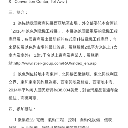
& Convention Center, Tel-Aviv )
三、簡介：
1. 為協助我國廠商拓展西亞地區市場，外交部委託本會籌組
「2016年以色列電機工程展」。本展為以國最重要的電機工程
產品展，各國廠商展出最新穎的各式高科技電機工程產品，向
來是拓展以色列市場的最佳管道。展覽規模2萬平方米以上 (含
室內及室外)，1萬3千名以上廠商及專業人，展覽網
站:
http://www.stier-group.com/RAX/index_en.asp
2. 以色列位於地中海東岸，北與黎巴嫩接壤、東北與敘利亞
交界、東和東南與約旦為鄰、西南與埃及相連、西濱地中海。
2014年平均每人國民所得約38,004美元，對台灣產品普遍印象
極佳，商機可期。
四、參加辦法：
1.徵集產品: 電機、氣動工程、控制、自動化設備、儀表、
測試、照 明設備、能源及節能設備等適銷產品。