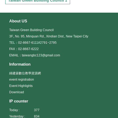
Taiwan Green Building Council 1
About US
Taiwan Green Building Council
3F., No. 95, Minquan Rd., Xindian Dist., New Taipei City
TEL：02-8667-6111#2791~2795
FAX：02-8667-6222
EMAIL：taiwangbc123@gmail.com
Information
綠建築數位教學資源網
event registration
Event Highlights
Download
IP counter
Today :
377
Yesterday :
834