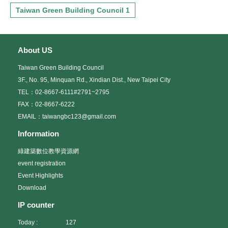
Taiwan Green Building Council 1
About US
Taiwan Green Building Council
3F., No. 95, Minquan Rd., Xindian Dist., New Taipei City
TEL：02-8667-6111#2791~2795
FAX：02-8667-6222
EMAIL：taiwangbc123@gmail.com
Information
綠建築數位教學資源網
event registration
Event Highlights
Download
IP counter
Today :
127