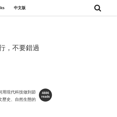
nks
中文版
旅行，不要錯過
何用現代科技做到節
4886
reads
文歷史、自然生態的