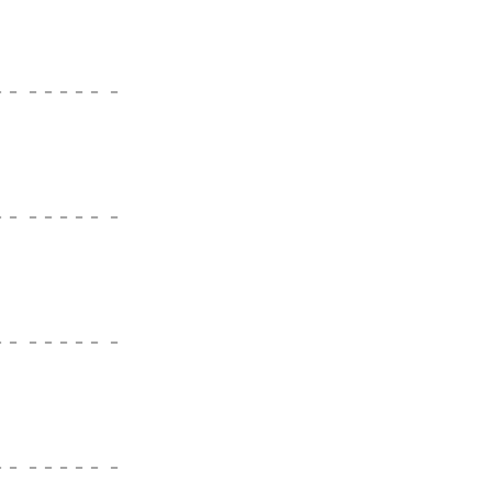
－ －－－－－ －
－ －－－－－ －
－ －－－－－ －
－ －－－－－ －