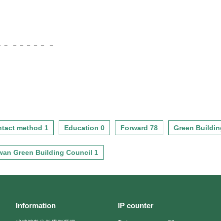
－ －－－－－ －
tact method 1
Education 0
Forward 78
Green Buildin
wan Green Building Council 1
Information
IP counter