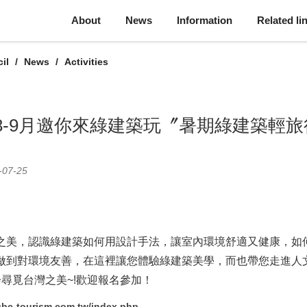
About
News
Information
Related li
il
News
Activities
8-9月邀你來綠建築玩〞暑期綠建築輕
-07-25
美，認識綠建築如何用設計手法，讓室內環境舒適又健康，如
做到對環境友善，在這裡讓您體驗綠建築美學，而也帶您走進人
尋覓台灣之美~!歡迎報名參加！
gbc-tourism.com.tw/index.php