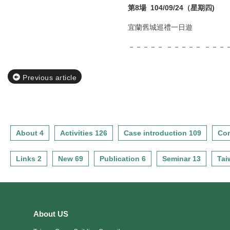
第8場 104/09/24（星期四)
宜蘭舊城巡禮一日遊
－－－－－ －－－－－ －－－－
Previous article
About 4
Activities 126
Case introduction 109
Con
Links 2
New 69
Publication 6
Seminar 13
Tai
About US