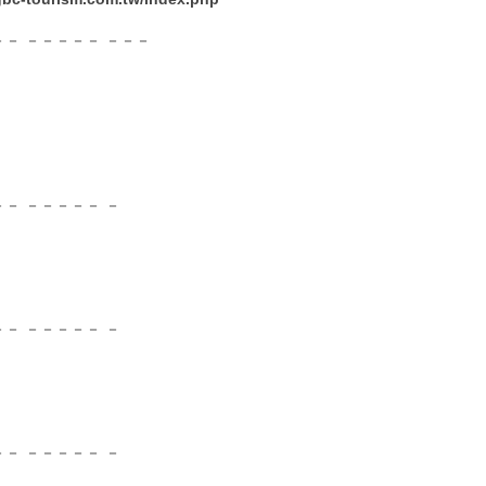
－－ －－－－－ －－－
－ －－－－－ －
－ －－－－－ －
－ －－－－－ －