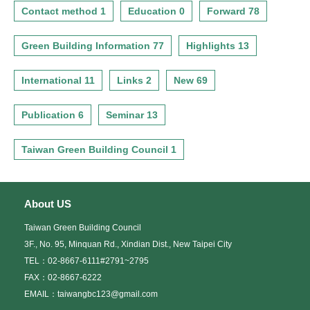
Contact method 1
Education 0
Forward 78
Green Building Information 77
Highlights 13
International 11
Links 2
New 69
Publication 6
Seminar 13
Taiwan Green Building Council 1
About US
Taiwan Green Building Council
3F., No. 95, Minquan Rd., Xindian Dist., New Taipei City
TEL：02-8667-6111#2791~2795
FAX：02-8667-6222
EMAIL：taiwangbc123@gmail.com