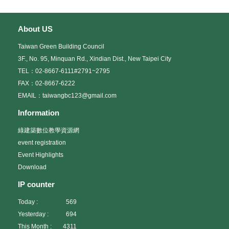
About US
Taiwan Green Building Council
3F., No. 95, Minquan Rd., Xindian Dist., New Taipei City
TEL：02-8667-6111#2791~2795
FAX：02-8667-6222
EMAIL：taiwangbc123@gmail.com
Information
綠建築數位教學資源網
event registration
Event Highlights
Download
IP counter
Today :
569
Yesterday :
694
This Month :
4311