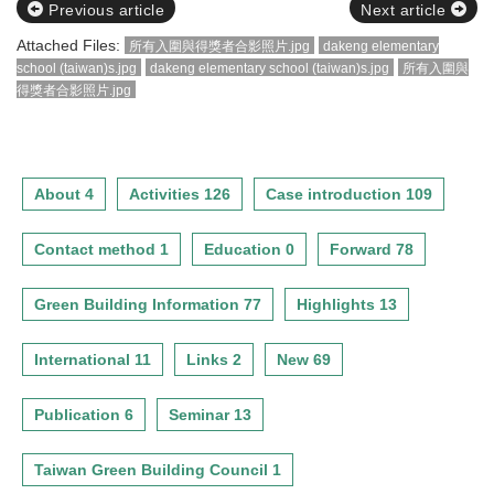
Previous article
Next article
Attached Files:
所有入圍與得獎者合影照片.jpg
dakeng elementary
school (taiwan)s.jpg
dakeng elementary school (taiwan)s.jpg
所有入圍與
得獎者合影照片.jpg
About 4
Activities 126
Case introduction 109
Contact method 1
Education 0
Forward 78
Green Building Information 77
Highlights 13
International 11
Links 2
New 69
Publication 6
Seminar 13
Taiwan Green Building Council 1