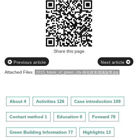
Share this page
Previous article
Next article
Attached Files:
2015_future_of_green_city-綠化政策倡議論壇.jpg
About 4
Activities 126
Case introduction 109
Contact method 1
Education 0
Forward 78
Green Building Information 77
Highlights 13