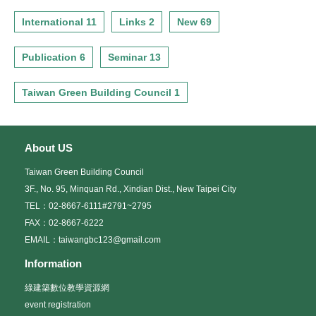
International 11
Links 2
New 69
Publication 6
Seminar 13
Taiwan Green Building Council 1
About US
Taiwan Green Building Council
3F., No. 95, Minquan Rd., Xindian Dist., New Taipei City
TEL：02-8667-6111#2791~2795
FAX：02-8667-6222
EMAIL：taiwangbc123@gmail.com
Information
綠建築數位教學資源網
event registration