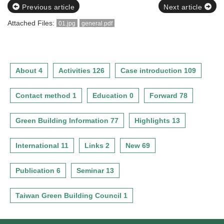
Previous article
Next article
Attached Files:
01.jpg
general.pdf
About 4
Activities 126
Case introduction 109
Contact method 1
Education 0
Forward 78
Green Building Information 77
Highlights 13
International 11
Links 2
New 69
Publication 6
Seminar 13
Taiwan Green Building Council 1