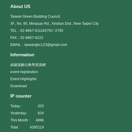
About US
Taiwan Green Building Council
3F., No. 95, Minquan Rd., Xindian Dist., New Taipei City
TEL：02-8667-6111#2791~2795
FAX：02-8667-6222
EMAIL：taiwangbc123@gmail.com
Information
綠建築數位教學資源網
event registration
Event Highlights
Download
IP counter
Today :
320
Yesterday :
834
This Month :
4896
Total :
4395119