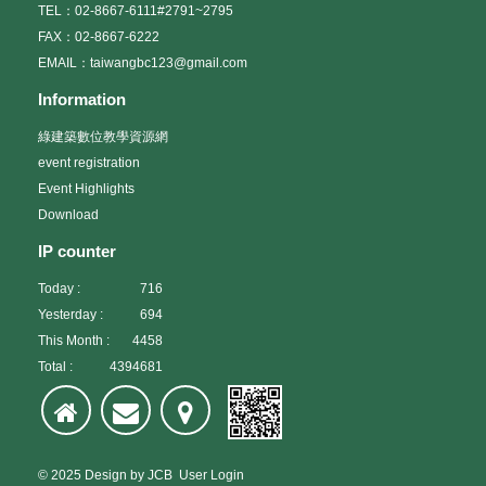
TEL：02-8667-6111#2791~2795
FAX：02-8667-6222
EMAIL：taiwangbc123@gmail.com
Information
綠建築數位教學資源網
event registration
Event Highlights
Download
IP counter
Today :
716
Yesterday :
694
This Month :
4458
Total :
4394681
© 2025
Design
by
JCB
User Login