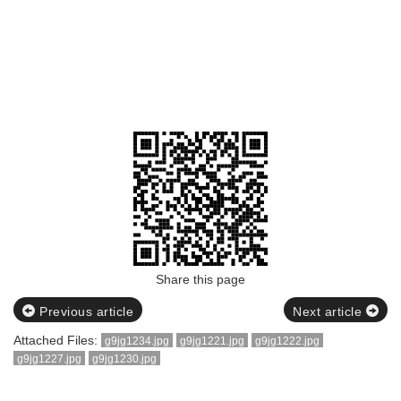
Share this page
Previous article
Next article
Attached Files:
g9jg1234.jpg
g9jg1221.jpg
g9jg1222.jpg
g9jg1227.jpg
g9jg1230.jpg