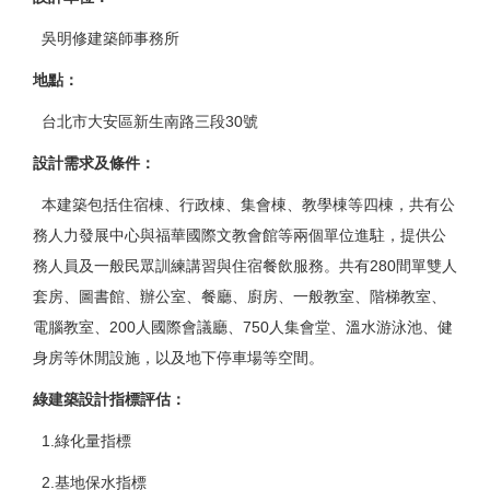
吳明修建築師事務所
地點
：
台北市大安區新生南路
三段30號
設計需求及條件
：
本建築包括住宿棟、行政棟、集會棟、教學棟等四棟，共有公
務人力發展中心與福華國際文教會館等兩個單位進駐，提供公
務人員及一般民眾訓練講習與住宿餐飲服務。共有280間單雙人
套房、圖書館、辦公室、餐廳、廚房、一般教室、階梯教室、
電腦教室、200人國際會議廳、750人集會堂、溫水游泳池、健
身房等休閒設施，以及地下停車場等空間。
綠建築設計指標評估
：
1.綠化量指標
2.基地保水指標