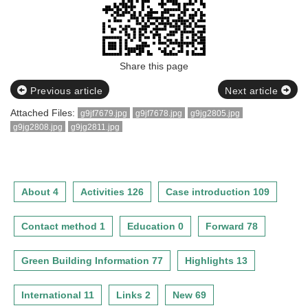
Share this page
Previous article
Next article
Attached Files:
g9jf7679.jpg
g9jf7678.jpg
g9jg2805.jpg
g9jg2808.jpg
g9jg2811.jpg
About 4
Activities 126
Case introduction 109
Contact method 1
Education 0
Forward 78
Green Building Information 77
Highlights 13
International 11
Links 2
New 69