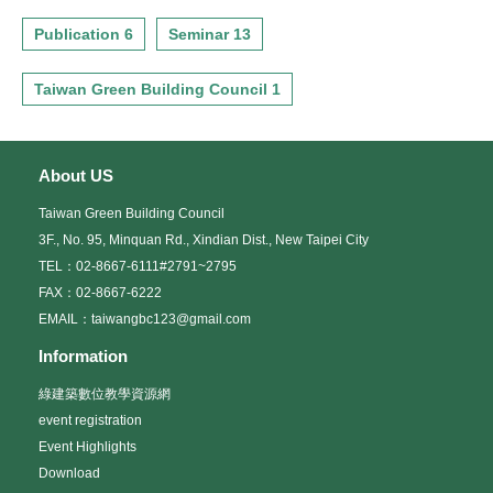
Publication 6
Seminar 13
Taiwan Green Building Council 1
About US
Taiwan Green Building Council
3F., No. 95, Minquan Rd., Xindian Dist., New Taipei City
TEL：02-8667-6111#2791~2795
FAX：02-8667-6222
EMAIL：taiwangbc123@gmail.com
Information
綠建築數位教學資源網
event registration
Event Highlights
Download