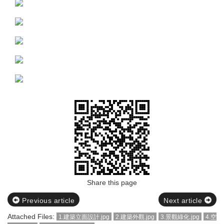
Share this page
Previous article
Next article
Attached Files:
1.建築立面設計.jpg
2.建築外觀.jpg
3.景觀綠化.jpg
4.空