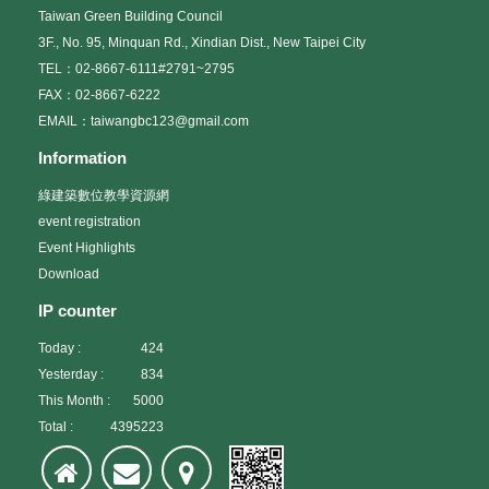
Taiwan Green Building Council
3F., No. 95, Minquan Rd., Xindian Dist., New Taipei City
TEL：02-8667-6111#2791~2795
FAX：02-8667-6222
EMAIL：taiwangbc123@gmail.com
Information
綠建築數位教學資源網
event registration
Event Highlights
Download
IP counter
Today :
424
Yesterday :
834
This Month :
5000
Total :
4395223