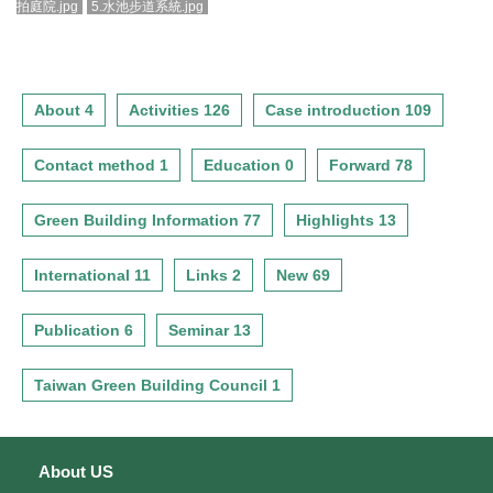
拍庭院.jpg
5.水池步道系統.jpg
About 4
Activities 126
Case introduction 109
Contact method 1
Education 0
Forward 78
Green Building Information 77
Highlights 13
International 11
Links 2
New 69
Publication 6
Seminar 13
Taiwan Green Building Council 1
About US