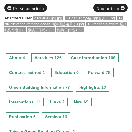
Previous article
Next article
Attached Files:
dsc04843.jpg.jpg
03. gap entry-屋頂平台入口.jpg
17.
site elevation from the ocean-海洋回望遠景 (1).jpg
16. rooftop platform-屋頂
眺海平台.jpg
潮境工作站2.jpg
潮境工作站3.jpg
About 4
Activities 126
Case introduction 109
Contact method 1
Education 0
Forward 78
Green Building Information 77
Highlights 13
International 11
Links 2
New 69
Publication 6
Seminar 13
Taiwan Green Building Council 1