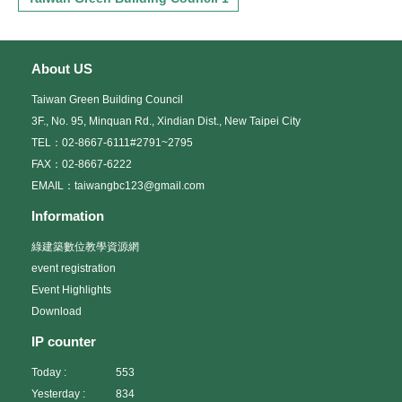
About US
Taiwan Green Building Council
3F., No. 95, Minquan Rd., Xindian Dist., New Taipei City
TEL：02-8667-6111#2791~2795
FAX：02-8667-6222
EMAIL：taiwangbc123@gmail.com
Information
綠建築數位教學資源網
event registration
Event Highlights
Download
IP counter
Today :
553
Yesterday :
834