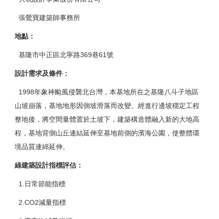
張鶯寶建築師事務所
地點
：
基隆市中正區北寧路369巷61號
設計需求及條件
：
1998年象神颱風侵襲北台灣，本基地所在之基隆八斗子地區
山坡崩落，基地地形因側坡滑落而改變。經進行邊坡穩定工程
整地後，將空間量體置於土坡下，建築構造體融入新的大地高
程，基地背側山丘連結延伸至基地前側的濱海公園，使整體環
境品質連綿延伸。
綠建築設計指標評估
：
1.日常節能指標
2.CO2減量指標