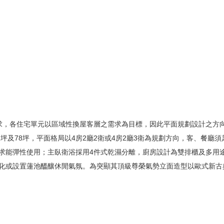
，各住宅單元以區域性換屋客層之需求為目標，因此平面規劃設計之方
7坪及78坪，平面格局以4房2廳2衛或4房2廳3衛為規劃方向，客、餐廳
求能彈性使用；主臥衛浴採用4件式乾濕分離，廚房設計為雙排櫃及多用
化或設置蓮池醞釀休閒氣氛。為突顯其頂級尊榮氣勢立面造型以歐式新古