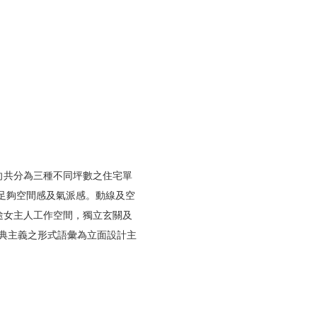
向共分為三種不同坪數之住宅單
須足夠空間感及氣派感。動線及空
途女主人工作空間，獨立玄關及
典主義之形式語彙為立面設計主