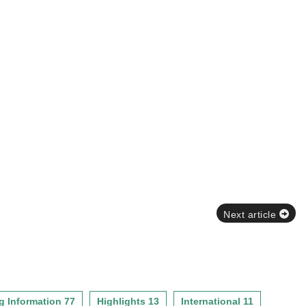
Next article
g Information 77
Highlights 13
International 11