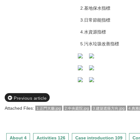
2.基地保水指標
3.日常節能指標
4.水資源指標
5.污水垃圾改善指標
Previous article
Attached Files:
1.正門大廳.jpg
2.中央庭院.jpg
3.建築遮蔭方向.jpg
4.典雅
About 4
Activities 126
Case introduction 109
Con