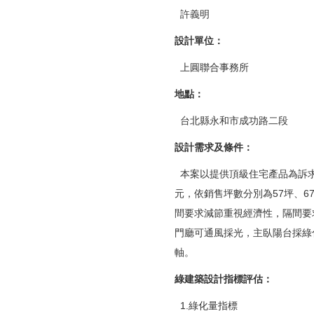
許義明
設計單位：
上圓聯合事務所
地點：
台北縣永和市成功路二段
設計需求及條件：
本案以提供頂級住宅產品為訴求
元，依銷售坪數分別為57坪、6
間要求減節重視經濟性，隔間要
門廳可通風採光，主臥陽台採綠
軸。
綠建築設計指標評估
：
1.綠化量指標