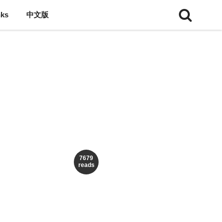
nks
中文版
7679
reads