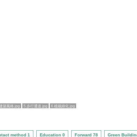
建築風格.jpg
5.步行通道.jpg
6.植栽綠化.jpg
tact method 1
Education 0
Forward 78
Green Buildin