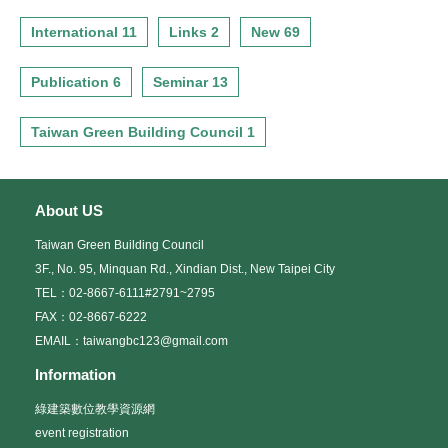
International 11
Links 2
New 69
Publication 6
Seminar 13
Taiwan Green Building Council 1
About US
Taiwan Green Building Council
3F., No. 95, Minquan Rd., Xindian Dist., New Taipei City
TEL：02-8667-6111#2791~2795
FAX：02-8667-6222
EMAIL：taiwangbc123@gmail.com
Information
綠建築數位教學資源網
event registration