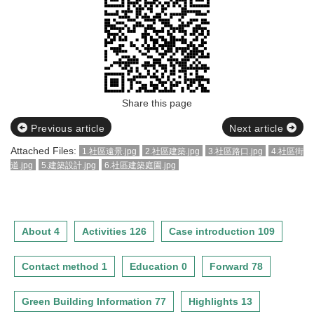
Share this page
Previous article
Next article
Attached Files:
1.社區遠景.jpg
2.社區建築.jpg
3.社區路口.jpg
4.社區街
道.jpg
5.建築設計.jpg
6.社區建築庭園.jpg
About 4
Activities 126
Case introduction 109
Contact method 1
Education 0
Forward 78
Green Building Information 77
Highlights 13