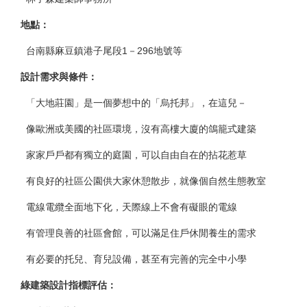
地點：
台南縣麻豆鎮港子尾段1－296地號等
設計需求與條件：
「大地莊園」是一個夢想中的「烏托邦」，在這兒－
像歐洲或美國的社區環境，沒有高樓大廈的鴿籠式建築
家家戶戶都有獨立的庭園，可以自由自在的拈花惹草
有良好的社區公園供大家休憩散步，就像個自然生態教室
電線電纜全面地下化，天際線上不會有礙眼的電線
有管理良善的社區會館，可以滿足住戶休閒養生的需求
有必要的托兒、育兒設備，甚至有完善的完全中小學
綠建築設計指標評估：