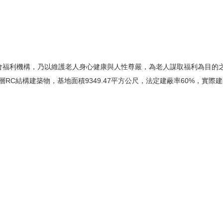
福利機構，乃以維護老人身心健康與人性尊嚴，為老人謀取福利為目的
C結構建築物，基地面積9349.47平方公尺，法定建蔽率60%，實際建蔽