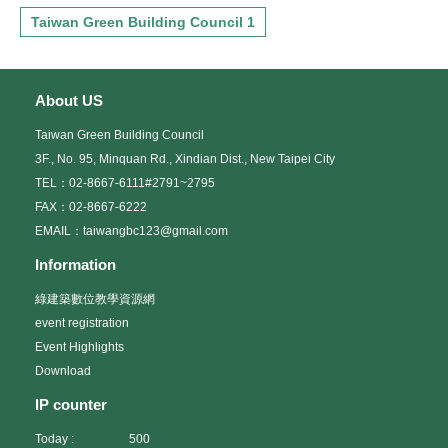
Taiwan Green Building Council 1
About US
Taiwan Green Building Council
3F., No. 95, Minquan Rd., Xindian Dist., New Taipei City
TEL：02-8667-6111#2791~2795
FAX：02-8667-6222
EMAIL：taiwangbc123@gmail.com
Information
綠建築數位教學資源網
event registration
Event Highlights
Download
IP counter
Today :
500