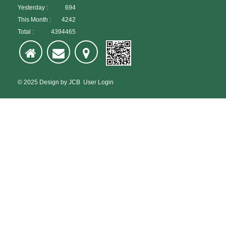
Yesterday :
694
This Month :
4242
Total :
4394465
© 2025
Design
by
JCB
User Login