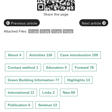
Share this page
Previous article
Next article
Attached Files:
01.jpg
02.jpg
03.jpg
04.jpg
About 4
Activities 126
Case introduction 109
Contact method 1
Education 0
Forward 78
Green Building Information 77
Highlights 13
International 11
Links 2
New 69
Publication 6
Seminar 13