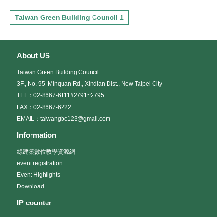
Taiwan Green Building Council 1
About US
Taiwan Green Building Council
3F., No. 95, Minquan Rd., Xindian Dist., New Taipei City
TEL：02-8667-6111#2791~2795
FAX：02-8667-6222
EMAIL：taiwangbc123@gmail.com
Information
綠建築數位教學資源網
event registration
Event Highlights
Download
IP counter