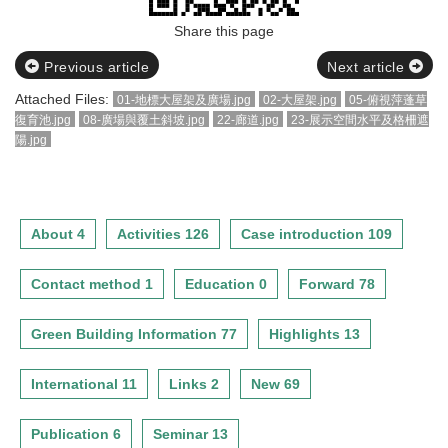
Share this page
Previous article
Next article
Attached Files:
01-地標大屋架及廣場.jpg
02-大屋架.jpg
05-俯視萍蓬草
復育池.jpg
08-廣場與覆土斜坡.jpg
22-廊道.jpg
23-展示空間水平及格柵遮
陽.jpg
About 4
Activities 126
Case introduction 109
Contact method 1
Education 0
Forward 78
Green Building Information 77
Highlights 13
International 11
Links 2
New 69
Publication 6
Seminar 13