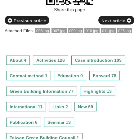
Share this page
Previous article
Next article
Attached Files:
006.jpg
007.jpg
009.jpg
010.jpg
011.jpg
025.jpg
About 4
Activities 126
Case introduction 109
Contact method 1
Education 0
Forward 78
Green Building Information 77
Highlights 13
International 11
Links 2
New 69
Publication 6
Seminar 13
Taiwan Green Building Council 1