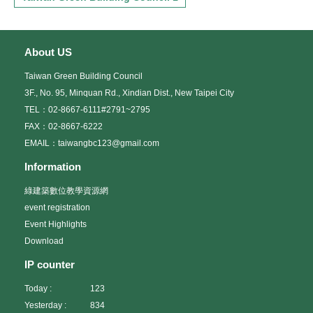
About US
Taiwan Green Building Council
3F., No. 95, Minquan Rd., Xindian Dist., New Taipei City
TEL：02-8667-6111#2791~2795
FAX：02-8667-6222
EMAIL：taiwangbc123@gmail.com
Information
綠建築數位教學資源網
event registration
Event Highlights
Download
IP counter
Today :
123
Yesterday :
834