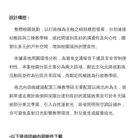
設計構想：
整體校園規劃，以行政棟為主軸之樹狀構想發展，分別連接
幼教區與三棟教學棟，彼此間達到良好的溝通性及向心性，圍
塑出多元的戶外空間，增加校園場所的豐富性。
依據基地周圍環境分析，為避免交通噪音干擾及安全管制便
利性，本案校園分區主要分為兩大區域，鄰近文化北路規劃為
活動區並作為社區共享區域，而鄰近民權路為行政教學區。
南北向節能建築配置三棟教學區主要配置以南北向為主，規
劃單邊走廊於南側與深陽台達到良好的遮陽效果並可於冬天隔
絕部分東北季風，引入自然漫射光，節省照明與空調設備外，
亦可避免直射日光影響教學環境，對兒童造成嚴重炫光。
•以下提供詳細內容附件下載