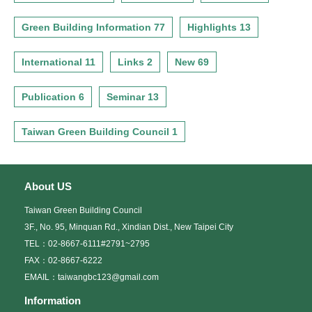
Green Building Information 77
Highlights 13
International 11
Links 2
New 69
Publication 6
Seminar 13
Taiwan Green Building Council 1
About US
Taiwan Green Building Council
3F., No. 95, Minquan Rd., Xindian Dist., New Taipei City
TEL：02-8667-6111#2791~2795
FAX：02-8667-6222
EMAIL：taiwangbc123@gmail.com
Information