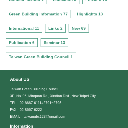
Green Building Information 77
Highlights 13
International 11
Links 2
New 69
Publication 6
Seminar 13
Taiwan Green Building Council 1
About US
Taiwan Green Building Council
3F., No. 95, Minquan Rd., Xindian Dist., New Taipei City
TEL：02-8667-6111#2791~2795
FAX：02-8667-6222
EMAIL：taiwangbc123@gmail.com
Information