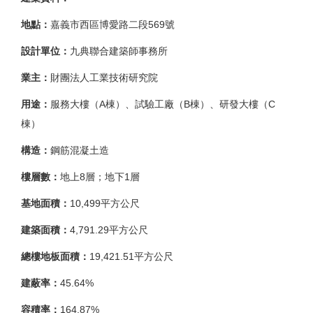
地點：
嘉義市西區博愛路二段569號
設計單位：
九典聯合建築師事務所
業主：
財團法人工業技術研究院
用途：
服務大樓（A棟）、試驗工廠（B棟）、研發大樓（C
棟）
構造：
鋼筋混凝土造
樓層數：
地上8層；地下1層
基地面積：
10,499平方公尺
建築面積：
4,791.29平方公尺
總樓地板面積：
19,421.51平方公尺
建蔽率：
45.64%
容積率：
164.87%