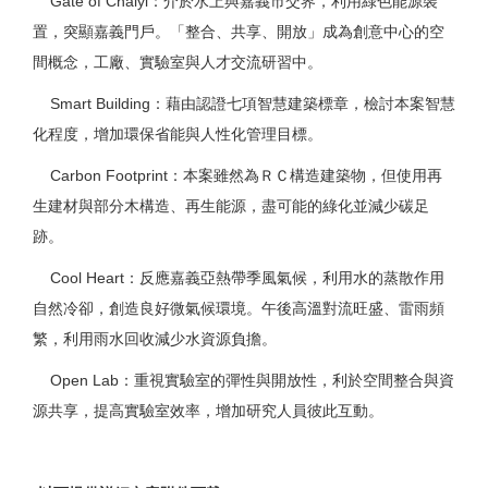
Gate of Chaiyi：介於水上與嘉義市交界，利用綠色能源裝
置，突顯嘉義門戶。「整合、共享、開放」成為創意中心的空
間概念，工廠、實驗室與人才交流研習中。
Smart Building：藉由認證七項智慧建築標章，檢討本案智慧
化程度，增加環保省能與人性化管理目標。
Carbon Footprint：本案雖然為ＲＣ構造建築物，但使用再
生建材與部分木構造、再生能源，盡可能的綠化並減少碳足
跡。
Cool Heart：反應嘉義亞熱帶季風氣候，利用水的蒸散作用
自然冷卻，創造良好微氣候環境。午後高溫對流旺盛、雷雨頻
繁，利用雨水回收減少水資源負擔。
Open Lab：重視實驗室的彈性與開放性，利於空間整合與資
源共享，提高實驗室效率，增加研究人員彼此互動。