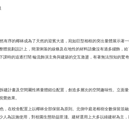
級
然有序的椰林成為了天然的迎賓大道，宛如巨型相框的突出量體展示著一
整體規劃設計上，簡潔俐落的線條及在地性的材料語彙沒有過多綴飾，給
下課時的追逐打鬧 輪流飾演主角與建築的交互激盪，有著無法預知的驚
拆建計畫及空間屬性將量體錯位配置，創造多層次的空間趣味性。立面量
視覺效果。
色，在校舍配置上以椰林全部保留為原則。北側中庭老榕樹全數保留並融
少人為設施使用，對校園生態助益匪淺。建材選用上大多以綠建材為主，