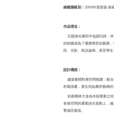
綠建築級別：
2009年更新版 銀
作品理念：
它隱身在農田中低調沉靜，井
的校園成為了優雅愜意的藝廊，
田、光影、鳥語蟲鳴，甚至學生
設計構想：
建築量體對應空間氛圍：配合
村風情畫，產生宛如農村藝廊的
前庭椰林大道為本校重要之特
各個空間的通風採光規劃上，減
擊減至最低。