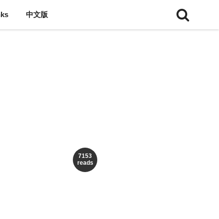
nks
中文版
7153
reads