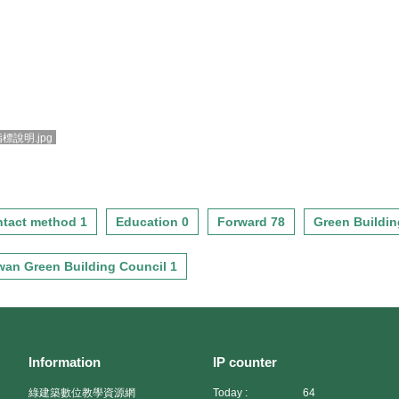
說明.jpg
tact method 1
Education 0
Forward 78
Green Buildin
wan Green Building Council 1
Information
IP counter
綠建築數位教學資源網
Today :
64