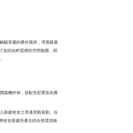
幅幅美麗的農村風情，理應嚴肅
了如此純粹質樸的空間氛圍，稻
奇。
體隨機外伸，搭配色彩豐富的農
入新建校舍之周邊景觀規劃。在
將校舍新建所產生的自然環境衝