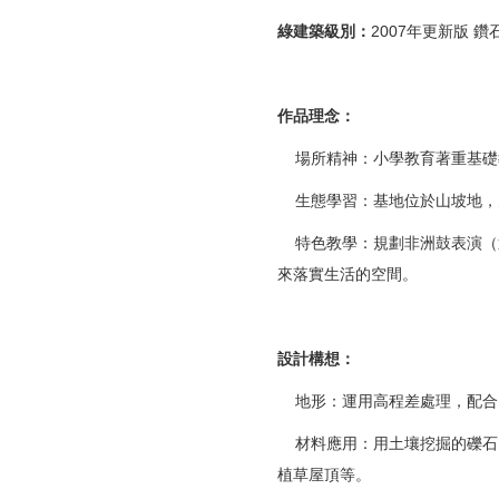
綠建築級別：
2007年更新版 鑽
作品理念：
場所精神：小學教育著重基礎
生態學習：基地位於山坡地，
特色教學：規劃非洲鼓表演（
來落實生活的空間。
設計構想：
地形：運用高程差處理，配合
材料應用：用土壤挖掘的礫石
植草屋頂等。