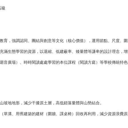
石級
教育，強調認同、團結與創意等文化（核心價值），運用節點、尺度、圍
充滿生態學習的資源，以退縮、低建蔽率、矮量體等謙卑的設計理念，增
迴音廣場）、時時閱讀處處學習的本位課程（閱讀方庭）等學校傳統特色
山坡地地形，減少干擾原土層，高低錯落量體與山勢結合。
（草溝、用舊建築的建材（圍牆、課桌椅）回收再利用，減少資源浪費原