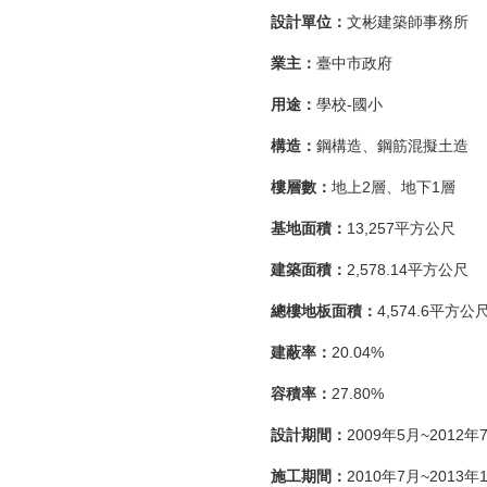
設計單位：
文彬建築師事務所
業主：
臺中市政府
用途：
學校-國小
構造：
鋼構造、鋼筋混擬土造
樓層數：
地上2層、地下1層
基地面積：
13,257平方公尺
建築面積：
2,578.14平方公尺
總樓地板面積：
4,574.6平方公
建蔽率：
20.04%
容積率：
27.80%
設計期間：
2009年5月~2012年
施工期間：
2010年7月~2013年