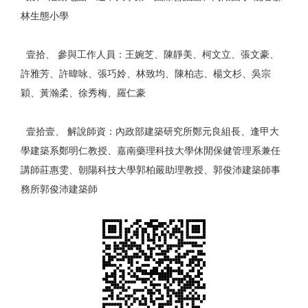
林生態小學
壹拾、 參與工作人員：王婉芝、陳靜美、柯文立、張文豪、
許雅芳、許暐咏、張巧姈、林致均、陳柏志、楊文杉、吳宗
穎、黃瀚柔、徐秀梅、羅仁豪
壹拾壹、 解說師資：內政部建築研究所鄭元良組長、逢甲大
學建築系鄭明仁教授、嘉南藥理科技大學休閒保健管理系兼任
講師莊惠雯、朝陽科技大學郭柏嚴助理教授、郭俊沛建築師事
務所郭俊沛建築師