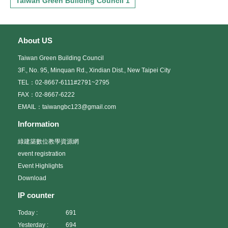
Taiwan Green Building Council 1
About US
Taiwan Green Building Council
3F., No. 95, Minquan Rd., Xindian Dist., New Taipei City
TEL：02-8667-6111#2791~2795
FAX：02-8667-6222
EMAIL：taiwangbc123@gmail.com
Information
綠建築數位教學資源網
event registration
Event Highlights
Download
IP counter
Today :
691
Yesterday :
694