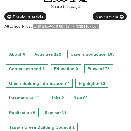
Share this page
Previous article
Next article
Attached Files:
綠建築種子師資培訓執行計畫書1107.pdf
About 4
Activities 126
Case introduction 109
Contact method 1
Education 0
Forward 78
Green Building Information 77
Highlights 13
International 11
Links 2
New 69
Publication 6
Seminar 13
Taiwan Green Building Council 1