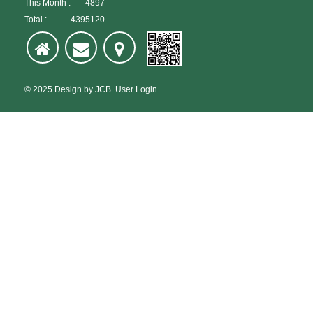
This Month :
4897
Total :
4395120
© 2025
Design
by
JCB
User Login