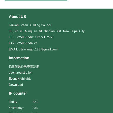
About US
Taiwan Green Building Council
3F., No. 95, Minquan Rd., Xindian Dist., New Taipei City
TEL：02-8667-6111#2791~2795
FAX：02-8667-6222
EMAIL：taiwangbc123@gmail.com
Information
綠建築數位教學資源網
event registration
Event Highlights
Download
IP counter
Today :
321
Yesterday :
834