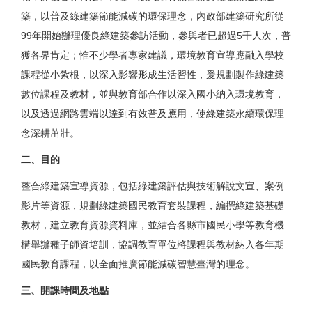
築，以普及綠建築節能減碳的環保理念，內政部建築研究所從
99年開始辦理優良綠建築參訪活動，參與者已超過5千人次，普
獲各界肯定；惟不少學者專家建議，環境教育宣導應融入學校
課程從小紮根，以深入影響形成生活習性，爰規劃製作綠建築
數位課程及教材，並與教育部合作以深入國小納入環境教育，
以及透過網路雲端以達到有效普及應用，使綠建築永續環保理
念深耕茁壯。
二、目的
整合綠建築宣導資源，包括綠建築評估與技術解說文宣、案例
影片等資源，規劃綠建築國民教育套裝課程，編撰綠建築基礎
教材，建立教育資源資料庫，並結合各縣市國民小學等教育機
構舉辦種子師資培訓，協調教育單位將課程與教材納入各年期
國民教育課程，以全面推廣節能減碳智慧臺灣的理念。
三、開課時間及地點