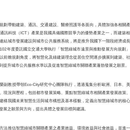
規劃帶動建築、通訊、交通建設、
醫療照護等各面向，具體加強各相關
通訊科技（ICT）
產業是我國具備國際競爭力的優勢產業之一，
而建築
連結城市發展建設與城市公共服務系
統，將是推升我國下一階段經濟成
102年度委託國立交通大學執行「
智慧綠城市遠景與推動發展方向規劃
以前瞻規劃角度，
將智慧化及綠建築理念從居住空間逐步擴展到建築、
到提升城市公共服務水準以及促進智慧綠城市關聯產業蓬勃發展之
願景。
教授帶領Eco-City研究
中心團隊執行，透過蒐集分析歐洲、日本、
、
現況與歷程，包括都市發展策略、
重點智慧綠城市相關產業發展政策
建構我國未來智慧生活與城市構想及基本樣貌，
定義出智慧綠城市的核
發展之願景與方向，提出具體之發展目標與建議。
方法推估智慧綠城市關聯產業之產業
效益、環境效益與社會效益，
並進