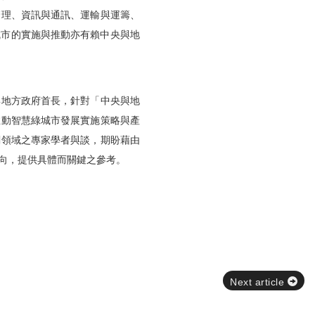
管理、資訊與通訊、運輸與運籌、
城市的實施與推動亦有賴中央
與地
與地方政府首長，針對「中央
與地
推動智慧綠城市發展實施策略
與產
關領域之專家學者與談，
期盼藉由
向，
提供具體而關鍵之參考。
Next article