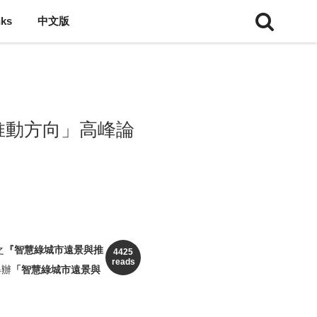
nks
中文版
遠景與推動方向」高峰論
之
『
智慧綠城市遠景與推
4425
reads
舉辦
「智慧綠城市遠景與