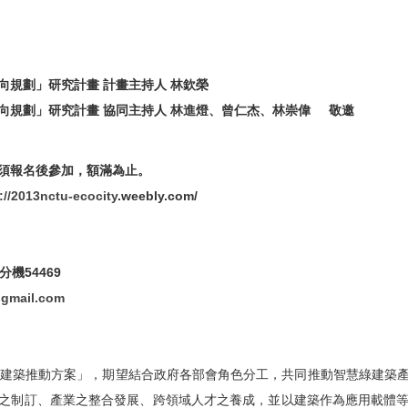
向規劃」研究計畫 計畫主持人 林欽榮
向規劃」研究計畫 協同主持人 林進燈、曾仁杰、林崇偉 敬邀
須報名後參加，額滿為止。
://2013nctu-ecocity
.
weebly.com/
54469
gmail.com
綠建築推動方案」，
期望結合政府各部會角色分工，共同推動智慧綠建築
之制訂、
產業之整合發展、跨領域人才之養成，
並以建築作為應用載體