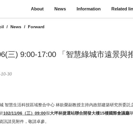
About
News
Information
Related li
il
News
Forward
/06(三) 9:00-17:00 「智慧綠城市
-10-30
康樂活城 智慧生活科技區域整合中心 林欽榮副教授主持內政部建築研究所委託
於
102/
11/06（三）09:00
假
大坪林捷運站聯合開發大樓15樓國
際會議廳
資訊請見附件，敬請卓參。