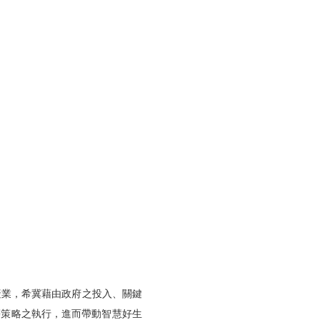
產業，
希冀藉由政府之投入、關鍵
等策略之執行，
進而帶動智慧好生