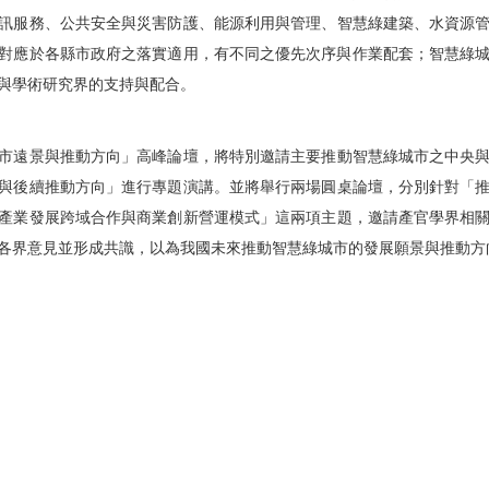
訊服務、公共安全與災害防護、能源利用與管理、智慧綠建築、水
資源
對應於各縣市政府之落實適用，
有不同之優先次序與作業配套；智慧綠
與學術研究界的支持與配合。
市遠景與推動方向」高峰論壇，
將特別邀請主要推動智慧綠城市之中央
與後續推動方向」進行專題演講
。並將舉行兩場圓桌論壇，分別針對「
產業發展跨域合作與商業創新營
運模式」這兩項主題，邀請產官學界相
各界意見並形成共識，
以為我國未來推動智慧綠城市的發展願景與推動方