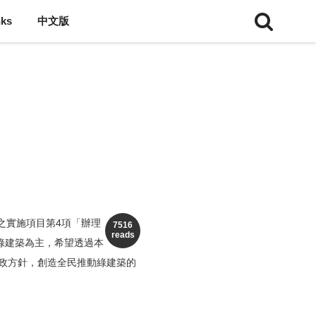
nks
中文版
之實施項目第4項「辦理
7516
reads
綠建築為主，希望透過本
政方針，創造全民推動綠建築的