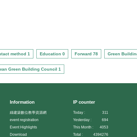
tact method 1
Education 0
Forward 78
Green Buildin
wan Green Building Council 1
Information
IP counter
綠建築數位教學資源網
Today :
311
event registration
Yesterday :
694
Event Highlights
This Month :
4053
Download
Total :
4394276