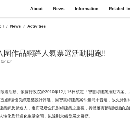
About
News
Information
Related li
il
News
Activities
築入圍作品網路人氣票選活動開跑!!
-08-02
活動」依據行政院於2010年12月16日核定「智慧綠建築推動方案」
(五)辦理優良綠建築設計評選，因智慧綠建築案件量尚未普遍，故先針對
建築師及起造人，進而激發全民對綠建築之重視，具體落實節能減碳的施
人性化及舒適化生活空間，以達到永續發展之目標。