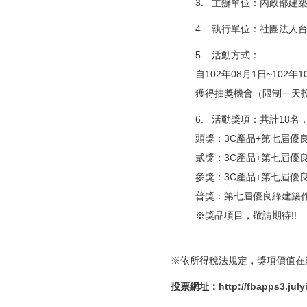
3. 主辦單位：內政部建
4. 執行單位：社團法人
5. 活動方式：
自102年08月1日~10
獲得抽獎機會（限制一天
6. 活動獎項：共計18名
頭獎：3C產品+第七屆優
貳獎：3C產品+第七屆優
參獎：3C產品+第七屆優
普獎：第七屆優良綠建築作
※獎品項目，敬請期待!!
※依所得稅法規定，獎項價值在
投票網址：
http://fbapps3.jul