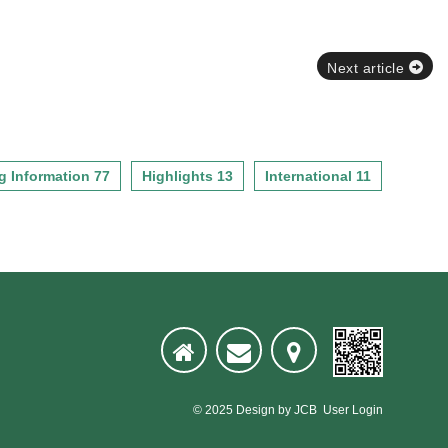
Next article
g Information 77
Highlights 13
International 11
© 2025
Design
by
JCB
User Login