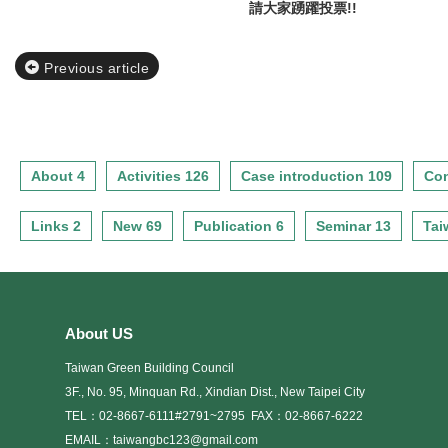
請大家踴躍投票
!!
Previous article
About 4
Activities 126
Case introduction 109
Con
Links 2
New 69
Publication 6
Seminar 13
Tai
About US
Taiwan Green Building Council
3F., No. 95, Minquan Rd., Xindian Dist., New Taipei City
TEL：02-8667-6111#2791~2795
FAX：02-8667-6222
EMAIL：taiwangbc123@gmail.com