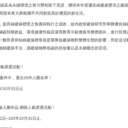
及為永續環境之努力歷程留下見證，獲得本年度優良綠建築獎項之建築
期望未來大家能攜手共同創造美好優質的新生活。
，提昇綠建築標章之推廣與執行之成效，故內政部建築研究所舉辦優良綠
減碳預期效益、環境健康性能及環境教育示範價值等整體面向，進行投票
一般民眾得知綠建築標章就是要降低建築物對整體生態的影響，而從這活
個綠建築手法，讓建築物降低碳的排放量以及永續概念的呈現。
人氣票選活動！
案件中，選出20件入圍名單！
年10月31日止
建築入圍作品 網路人氣票選活動！
1日~102年10月31日止。