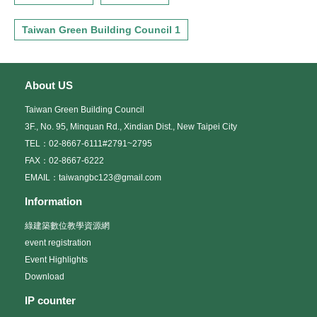
Taiwan Green Building Council 1
About US
Taiwan Green Building Council
3F., No. 95, Minquan Rd., Xindian Dist., New Taipei City
TEL：02-8667-6111#2791~2795
FAX：02-8667-6222
EMAIL：taiwangbc123@gmail.com
Information
綠建築數位教學資源網
event registration
Event Highlights
Download
IP counter