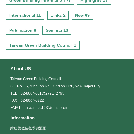
Green Building Information 77
Highlights 13
International 11
Links 2
New 69
Publication 6
Seminar 13
Taiwan Green Building Council 1
About US
Taiwan Green Building Council
3F., No. 95, Minquan Rd., Xindian Dist., New Taipei City
TEL：02-8667-6111#2791~2795
FAX：02-8667-6222
EMAIL：taiwangbc123@gmail.com
Information
綠建築數位教學資源網