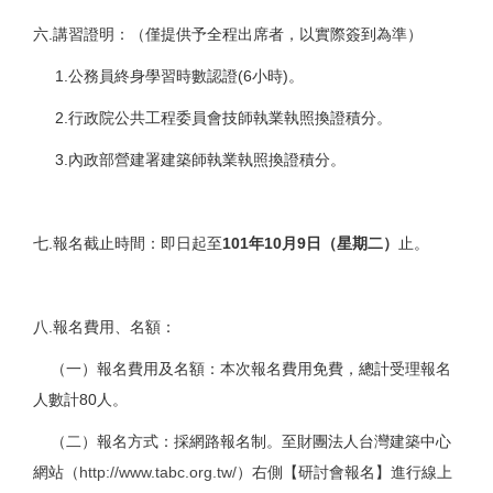
六.講習證明：（僅提供予全程出席者，以實際簽到為準）
1.公務員終身學習時數認證(6小時)。
2.行政院公共工程委員會技師執業執照換證積分。
3.內政部營建署建築師執業執照換證積分。
七.報名截止時間：即日起至
101
年
10
月
9
日（星期二）
止。
八.報名費用、名額：
（一）報名費用及名額：本次報名費用免費，總計受理報名
人數計80人。
（二）報名方式：採網路報名制。至財團法人台灣建築中心
網站（
http://www.tabc.org.tw/
）右側【研討會報名】進行線上