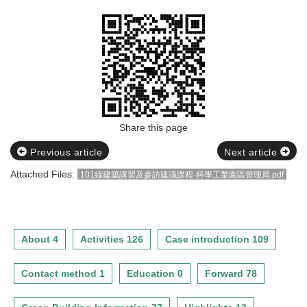
Share this page
Previous article
Next article
Attached Files:
101綠建築講習及參訪建議課程-科學工業園區管理局.pdf
About 4
Activities 126
Case introduction 109
Contact method 1
Education 0
Forward 78