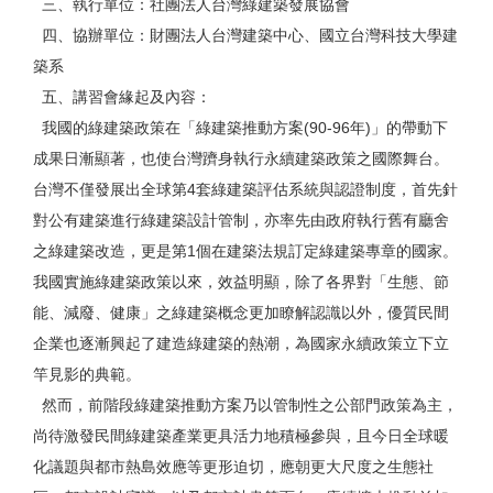
三、執行單位：社團法人台灣綠建築發展協會
四、協辦單位：財團法人台灣建築中心、國立台灣科技大學建
築系
五、講習會緣起及內容：
我國的綠建築政策在「綠建築推動方案(90-96年)」的帶動下
成果日漸顯著，也使台灣躋身執行永續建築政策之國際舞台。
台灣不僅發展出全球第4套綠建築評估系統與認證制度，首先針
對公有建築進行綠建築設計管制，亦率先由政府執行舊有廳舍
之綠建築改造，更是第1個在建築法規訂定綠建築專章的國家。
我國實施綠建築政策以來，效益明顯，除了各界對「生態、節
能、減廢、健康」之綠建築概念更加瞭解認識以外，優質民間
企業也逐漸興起了建造綠建築的熱潮，為國家永續政策立下立
竿見影的典範。
然而，前階段綠建築推動方案乃以管制性之公部門政策為主，
尚待激發民間綠建築產業更具活力地積極參與，且今日全球暖
化議題與都市熱島效應等更形迫切，應朝更大尺度之生態社