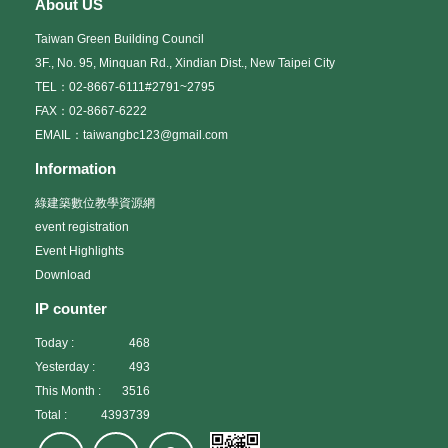
About US
Taiwan Green Building Council
3F., No. 95, Minquan Rd., Xindian Dist., New Taipei City
TEL：02-8667-6111#2791~2795
FAX：02-8667-6222
EMAIL：taiwangbc123@gmail.com
Information
綠建築數位教學資源網
event registration
Event Highlights
Download
IP counter
Today :
468
Yesterday :
493
This Month :
3516
Total :
4393739