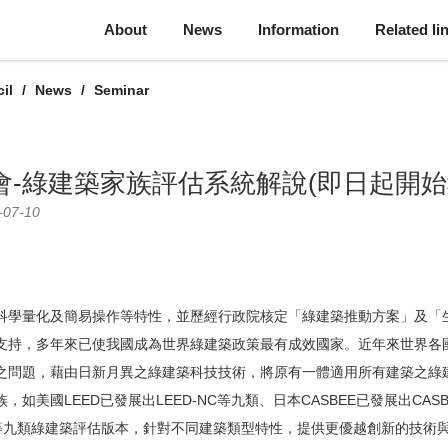
About
News
Information
Related li
il
News
Seminar
習會-綠建築家族評估系統解說(即日起開始
-07-10
科學量化及簡易操作等特性，並歷經行政院核定「綠建築推動方案」及「
支持，多年來已使我國成為世界綠建築政策最有成效國家。近年來世界各
之問題，藉由日新月異之綠建築科技技術，將原有一體適用所有建築之綠
如美國LEED已發展出LEED-NC等九類、日本CASBEE已發展出CASBE
fices等九類綠建築評估版本，針對不同建築類型特性，提供更優越創新的技