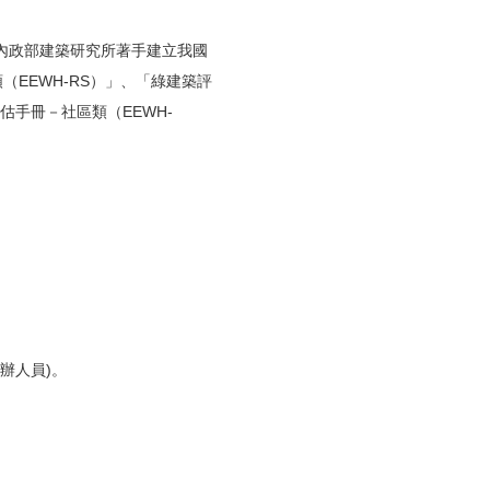
內政部建築研究所著手建立我國
EEWH-RS）」、「綠建築評
估手冊－社區類（EEWH-
辦人員)。