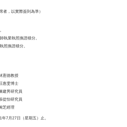
席者，以實際簽到為準）
。
師執業執照換證積分。
執照換證積分。
林憲德教授
莊惠雯博士
陳建男研究員
張從怡研究員
婉芝經理
1年7月27日（星期五）止。