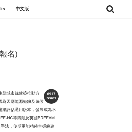
nks
中文版
報名)
生態城市綠建築推動方
6917
reads
國為因應能源短缺及氣候
建築評估通用版本，發展成為不
E-NC等四類及英國BREEAM
術與手法，使期更能精確掌握綠建