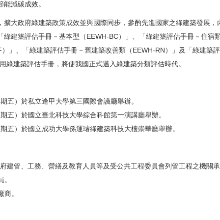
節能減碳成效。
，擴大政府綠建築政策成效並與國際同步，參酌先進國家之綠建築發展，
綠建築評估手冊－基本型（EEWH-BC）」、「綠建築評估手冊－住宿類（
GF）」、「綠建築評估手冊－舊建築改善類（EEWH-RN）」及「綠建築評
專用綠建築評估手冊，將使我國正式邁入綠建築分類評估時代。
（星期五）於私立逢甲大學第三國際會議廳舉辦。
（星期五）於國立臺北科技大學綜合科館第一演講廳舉辦。
（星期五）於國立成功大學孫運璿綠建築科技大樓崇華廳舉辦。
政府建管、工務、營繕及教育人員等及受公共工程委員會列管工程之機關承
員。
廠商。