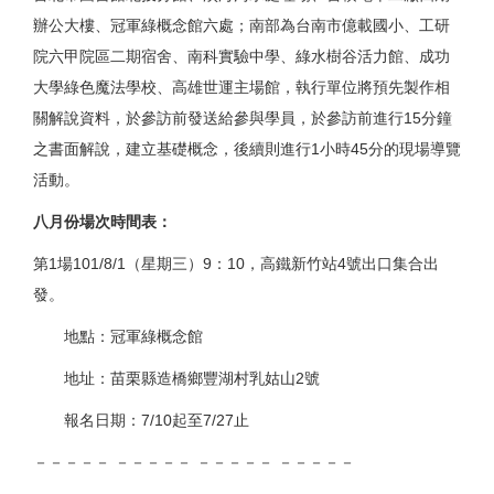
辦公大樓、冠軍綠概念館六處；南部為台南市億載國小、工研
院六甲院區二期宿舍、南科實驗中學、綠水樹谷活力館、成功
大學綠色魔法學校、高雄世運主場館，執行單位將預先製作相
關解說資料，於參訪前發送給參與學員，於參訪前進行15分鐘
之書面解說，建立基礎概念，後續則進行1小時45分的現場導覽
活動。
八月份場次時間表：
第1場101/8/1（星期三）9：10，高鐵新竹站4號出口集合出
發。
地點：冠軍綠概念館
地址：苗栗縣造橋鄉豐湖村乳姑山2號
報名日期：7/10起至7/27止
－－－－－ －－－－－ －－－－－ －－－－－