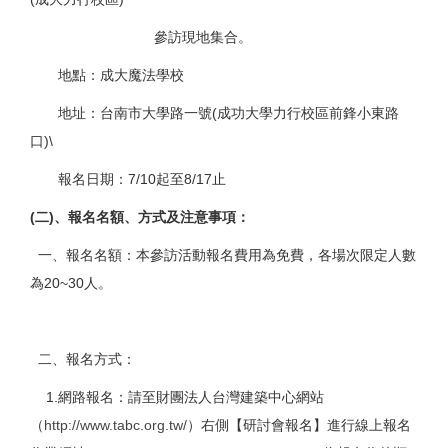
參訪現地集合。
地點：成大魔法學校
地址：台南市大學路一號(成功大學力行校區前鋒小東路
口)\
報名日期：7/10起至8/17止
(
二
)
、報名名額、方式及注意事項：
一、報名名額：本參訪活動報名費用為免費，各場次限定人數
為20~30人。
二、報名方式：
1.網路報名：請至財團法人台灣建築中心網站
（
http://www.tabc.org.tw/
）右側【研討會報名】進行線上報名