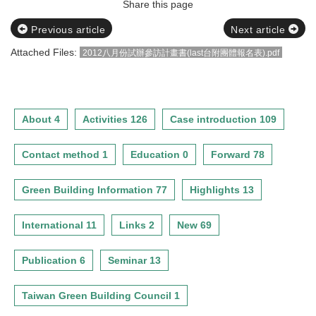
Share this page
Previous article
Next article
Attached Files:
2012八月份試辦參訪計畫書(last台附團體報名表).pdf
About 4
Activities 126
Case introduction 109
Contact method 1
Education 0
Forward 78
Green Building Information 77
Highlights 13
International 11
Links 2
New 69
Publication 6
Seminar 13
Taiwan Green Building Council 1