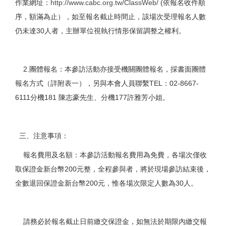
作業網址：
http://www.cabc.org.tw/ClassWeb/
(依報名收件順
序，額滿為止），如至報名截止時間止，該場次受理報名人數
仍未達30人者，主辦單位視執行情形保留調整之權利。
2.團體報名：本參訪活動亦接受機關團體報名，採書面團體
報名方式（詳附表一），另與本會人員聯繫TEL：02-8667-
6111分機181 陳志豪先生、分機177許雅芳小姐。
三、注意事項：
報名費用及名額：本參訪活動報名費用為免費，各場次僅收
取保證金新台幣200元整，全程參與者，將於現場參訪結束後，
全數退回保證金新台幣200元，惟各場次限定人數為30人。
請務必於報名截止日前繳交保證金，如無法於期限內繳交報