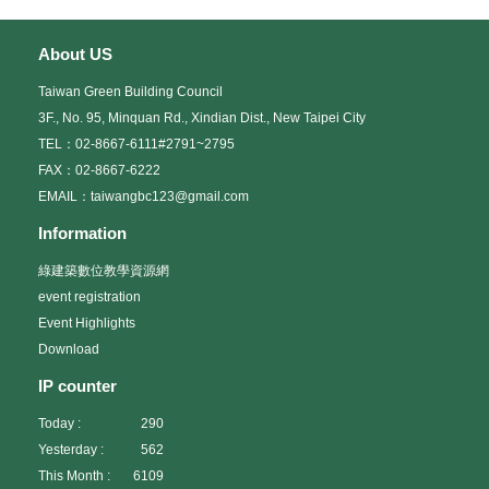
About US
Taiwan Green Building Council
3F., No. 95, Minquan Rd., Xindian Dist., New Taipei City
TEL：02-8667-6111#2791~2795
FAX：02-8667-6222
EMAIL：taiwangbc123@gmail.com
Information
綠建築數位教學資源網
event registration
Event Highlights
Download
IP counter
Today :
290
Yesterday :
562
This Month :
6109