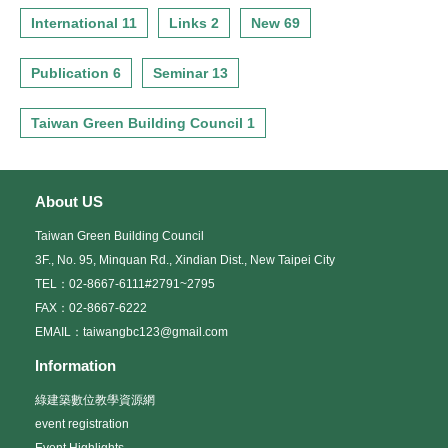
International 11
Links 2
New 69
Publication 6
Seminar 13
Taiwan Green Building Council 1
About US
Taiwan Green Building Council
3F., No. 95, Minquan Rd., Xindian Dist., New Taipei City
TEL：02-8667-6111#2791~2795
FAX：02-8667-6222
EMAIL：taiwangbc123@gmail.com
Information
綠建築數位教學資源網
event registration