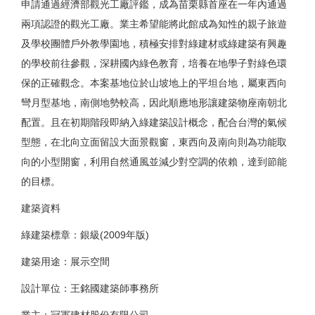
申請通過經濟部觀光工廠評鑑，成為苗栗縣首座在一年內通過
兩項認證的觀光工廠。業主希望能將此館成為知性的親子旅遊
及學校團體戶外教學園地，積極安排對綠建材或綠建築有興趣
的學校前往參觀，深耕國內綠色教育，培養在地學子對綠色環
保的正確觀念。本案基地位於山坡地上的平坦台地，屬東西向
彎月型基地，南側地勢較高，因此順應地形讓建築物座南朝北
配置。且在初期階段即納入綠建築設計概念，配合台灣的氣候
型態，在北向立面留設大面景觀窗，東西向及南向則為功能取
向的小型開窗，利用自然通風並減少對空調的依賴，達到節能
的目標。
建築資料
綠建築標章：銀級(2009年版)
建築用途：展示空間
設計單位：王銘國建築師事務所