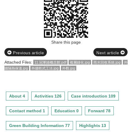
Share this page
Previous article
Next article
Attached Files:
11.冠軍綠概念館.pdf
複層綠化.jpg
雨水回收系統.jpg
外
牆隔熱保溫.jpg
外牆乾式工法.jpg
外觀.jpg
About 4
Activities 126
Case introduction 109
Contact method 1
Education 0
Forward 78
Green Building Information 77
Highlights 13