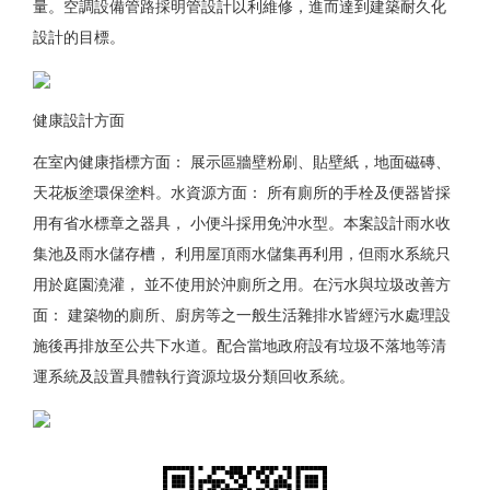
量。空調設備管路採明管設計以利維修，進而達到建築耐久化
設計的目標。
健康設計方面
在室內健康指標方面： 展示區牆壁粉刷、貼壁紙，地面磁磚、
天花板塗環保塗料。水資源方面： 所有廁所的手栓及便器皆採
用有省水標章之器具， 小便斗採用免沖水型。本案設計雨水收
集池及雨水儲存槽， 利用屋頂雨水儲集再利用，但雨水系統只
用於庭園澆灌， 並不使用於沖廁所之用。在污水與垃圾改善方
面： 建築物的廁所、廚房等之一般生活雜排水皆經污水處理設
施後再排放至公共下水道。配合當地政府設有垃圾不落地等清
運系統及設置具體執行資源垃圾分類回收系統。