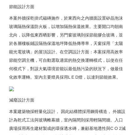
節能設計方面
本案外牆採乾掛式磁磚施作，於東西向之內牆面設置矽晶泡沫
玻璃隔熱保溫防火板，以增加隔熱保溫效果。主要開口均朝南
北向，以降低東西晒影響，另門窗玻璃則採節能膠合玻璃，並
於各層樓板鋪設隔熱保溫地坪降低熱傳導率，天窗採用「太陽
能光電玻璃」的屋頂設計。在空調設計方面：本案採用高效率
節能空調主機，可自動選取適當的熱交換運轉模式，以使在任
何模式下，對該大氣環境皆能以最低熱污染的狀況下，做最佳
化效率運轉。室內主要燈具採用L E D燈，以達到節能效果。
減廢設計方面
本案建築物採輕量化設計， 因此結構體採用鋼骨構造， 外牆設
計為乾式工法與玻璃帷幕牆，室內隔間則採用輕隔間牆。入口
廣場採用再生建材製成的環保透水磚，兼顧基地透性與C O 2減