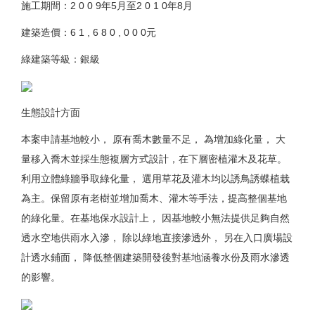
施工期間：2 0 0 9年5月至2 0 1 0年8月
建築造價：6 1 , 6 8 0 , 0 0 0元
綠建築等級：銀級
生態設計方面
本案申請基地較小， 原有喬木數量不足， 為增加綠化量， 大
量移入喬木並採生態複層方式設計，在下層密植灌木及花草。
利用立體綠牆爭取綠化量， 選用草花及灌木均以誘鳥誘蝶植栽
為主。保留原有老樹並增加喬木、灌木等手法，提高整個基地
的綠化量。在基地保水設計上， 因基地較小無法提供足夠自然
透水空地供雨水入滲， 除以綠地直接滲透外， 另在入口廣場設
計透水鋪面， 降低整個建築開發後對基地涵養水份及雨水滲透
的影響。