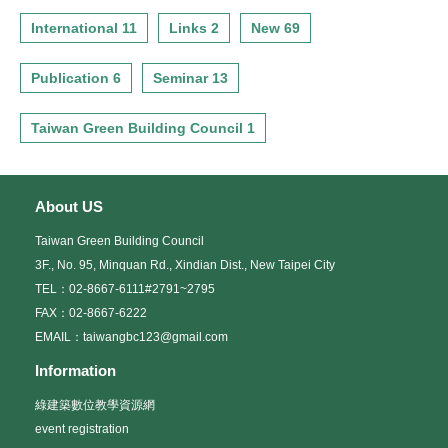
International 11
Links 2
New 69
Publication 6
Seminar 13
Taiwan Green Building Council 1
About US
Taiwan Green Building Council
3F., No. 95, Minquan Rd., Xindian Dist., New Taipei City
TEL：02-8667-6111#2791~2795
FAX：02-8667-6222
EMAIL：taiwangbc123@gmail.com
Information
綠建築數位教學資源網
event registration