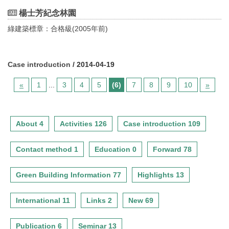
楊士芳紀念林園
綠建築標章：合格級(2005年前)
Case introduction
/ 2014-04-19
«
1
...
3
4
5
(6)
7
8
9
10
»
About 4
Activities 126
Case introduction 109
Contact method 1
Education 0
Forward 78
Green Building Information 77
Highlights 13
International 11
Links 2
New 69
Publication 6
Seminar 13