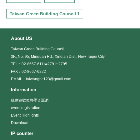
Taiwan Green Building Council 1
About US
Taiwan Green Building Council
3F., No. 95, Minquan Rd., Xindian Dist., New Taipei City
TEL：02-8667-6111#2791~2795
FAX：02-8667-6222
EMAIL：taiwangbc123@gmail.com
Information
綠建築數位教學資源網
event registration
Event Highlights
Download
IP counter