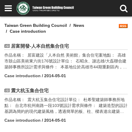
Taiwan Green Building Council
News
Case introduction
居富開發-人本自然集合住宅
作品名稱： 居富建設「人本自然 美術館」集合住宅案地點： 高雄
市鼓山區美術東六街176號設計單位： 石昭永、謝志雄/大磊聯合建
築師事務所設計需求與條件： 本基地位於高雄市44期重劃區內，西
側面臨10M美術東六街，基地附近重要公共建築有高雄市立美術
Case introduction
/ 2014-05-01
館，中華藝術學校及婦幼醫院。本區北望半屏山、西面壽山、南接
愛河，山水環抱、風景優美綠建築設計指標評估： 1.綠化量指標 2.
日常節能指標 3.室內環境指標 4.水資源指標 5.污水垃圾改善指標
震大杭玉集合住宅
作品名稱： 震大杭玉集合住宅設計單位： 杜希聖建築師事務所地
點： 台北市杭州南路一段103號設計需求與條件： 建築造型的設計
基調為簡約的現代建築風格，透過簡單的板、柱、樑表達出建築力
學的美感；現代建築美學所強調的比例、質感、對比與實虛交錯的
Case introduction
/ 2014-05-01
變化性同樣為我們操作的重點。綠建築設計指標評估： 1.水資源指
標 2.日常節能指標 3.室內環境指標 4.污水、垃圾改善指標