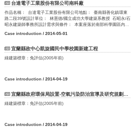
台達電子工業股份有限公司南科廠
作品名稱： 台達電子工業股份有限公司地點： 臺南縣善化鎮環東
路二段39號設計單位： 林憲德/國立成功大學建築系教授 石昭永/石
昭永建築師事務所設計需求與條件： 本案座落於南部科學園區內，
園區內外知名之廠商眾多，但卻少有如本案業主「台達電子」這般
Case introduction
/ 2014-05-01
重視地球環保。過去電子廠房給人的印象便是高耗能高污染，故本
案於一開始便希望能夠以全面性的綠建築設計手法，成為一座健康
環保的綠色廠房。在董事長鄭崇華先生大力支持之下，本案於2004
宜蘭縣政中心凱旋國民中學校園新建工程
年開始規劃設計，並於2006年10月開始啟用，並成為台灣第一座黃
綠建築標章：免評估(2005年前)
金級綠建築。綠建築設計指標評估：鑽石級(2005年更新版) 1.生物
多樣性指標 2.綠化量指標 3.基地保水指標 4.日常節能指標 5.CO2
減量指標 6.廢棄物減量指標 7.室內環境指標 8.水資源指標 9.污水
垃圾改善指標
Case introduction
/ 2014-04-19
宜蘭縣政府環保局設置-空氣污染防治宣導及研究規劃計畫成果展示室
綠建築標章：免評估(2005年前)
Case introduction
/ 2014-04-19