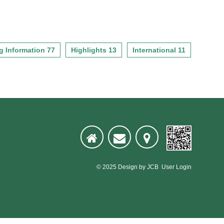
永續，但永不奢華。綠建築設
心是以有線或無線、有形或無
這兒－ 像歐洲或美國的社區環
構，乃以維護老人身心健康與
計指標評估： 1.綠化量指標 2.
形方式透過陳列、展示、傳
境，沒有高樓大廈的鴿籠式建
人性尊嚴，為老人謀取福利為
基地保水指標 3.CO2減量指標
輸、出版、發表、交流、導覽
築 家家戶戶都有獨立的庭園，
目的之老人養護中心。柏林老
4.室內環境指標 5.水資源指標
動態活動等，對大眾團體傳達
可以自由自在的拈花惹草 有良
人養護中心位於台東縣台東
6.污水垃圾改善指標
生命喜悅及生態永續價值，對
好的社區公園供大家休憩散
市，為一四層RC結構建築物，
g Information 77
Highlights 13
International 11
於小眾學術菁英說明生物研究
步，就像個自然生態教室 電線
基地面積9349.47平方公尺，法
技術超越畜禽產能利益建立分
電纜全面地下化，天際線上不
定建蔽率60%，實際建蔽率僅
享機制；因此畜產資訊服務中
會有礙眼的電線 有管理良善的
佔18.69%。綠建築設計指標評
心需包含多重特定明確功能─國
社區會館，可以滿足住戶休閒
估： 1.生物多樣性指標 2.綠化
際會議廳、學術研討室、展覽
養生的需求 有必要的托兒、育
量指標 3.基地保水指標 4.日常
陳列室、圖書室、資訊室、簡
兒設備，甚至有完善的完全中
節能指標 5.室內環境指標 6.水
報室等空間。綠建築設計指標
小學綠建築設計指標評估： 1.
資源指標 7.污水垃圾改善指標
評估： 1.基地保水指標 ２.日
綠化量指標 2.日常節能指標 3.
常節能指標 ３.水資源指標
室內環境指標 4.水資源指標 5.
污水垃圾改善指標
© 2025
Design
by
JCB
User Login