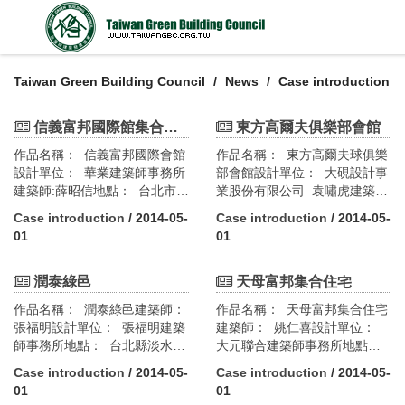
Taiwan Green Building Council
News
Case introduction
信義富邦國際館集合住宅
東方高爾夫俱樂部會館
作品名稱： 信義富邦國際會館
作品名稱： 東方高爾夫球俱樂
設計單位： 華業建築師事務所
部會館設計單位： 大硯設計事
建築師:薛昭信地點： 台北市信
業股份有限公司 袁嘯虎建築師
義區松勇路13號設計需求及條
事務所地點： 台北縣林口設計
Case introduction
/ 2014-05-
Case introduction
/ 2014-05-
件： 本建築物位於信義計畫區
需求及條件： 本基地主要為18
01
01
內，為民間開發商投資興建的
洞之高爾夫球場，隨著高爾夫
十二層集合住宅，其中「國際
球道動線之規劃關係，會館的
館」為針對三代同堂之大坪數
潤泰綠邑
進出動線及視線均與第1、9、
天母富邦集合住宅
規劃，「世紀館」為針對高收
10、18洞相銜接。由於原地形
作品名稱： 潤泰綠邑建築師：
作品名稱： 天母富邦集合住宅
入之都市新貴所規劃的住宅。
之限制，使會館可用建築面積
張福明設計單位： 張福明建築
建築師： 姚仁喜設計單位：
本建築物的規劃與開發單位為
變小，必須以重疊方式才能充
師事務所地點： 台北縣淡水鎮
大元聯合建築師事務所地點：
國內願意實現綠建築理念的建
分利用空間，因而衍生出將發
北新路182巷62號設計需求及條
台北市北投區天母西路136號設
築集團，其努力值得加以肯
球位置與會館建築垂直重疊的
Case introduction
/ 2014-05-
Case introduction
/ 2014-05-
件： 「潤泰綠邑」位於台北縣
計需求及條件： 本案業主整合
定。綠建築設計指標評估： 1.
可能性，也因此決定以「覆土
01
01
淡水鎮北新路182巷內，規劃為
土地開發作為高級住宅使用，