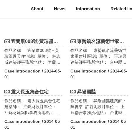
About
News
Information
Related li
宜蘭厝008號-黃瑞疆透天住宅
東勢鎮名流藝術世家重建社區
作品名稱： 宜蘭厝008號－黃
作品名稱： 東勢鎮名流藝術世
瑞疆透天住宅設計單位： 林志
家重建社區設計單位： 王瑞男
成建築師事務所地點： 宜蘭縣
建築師事務所地點： 台中縣東
三星鄉設計需求及條件： 本建
勢鎮東崎街278巷3號設計需求
Case introduction
/ 2014-05-
Case introduction
/ 2014-05-
築以噶瑪蘭建築文化為出發
及條件： 本建物原為地下一
01
01
點，由傳統走入現代，並以業
層，地上八層之56戶集合住宅
主黃瑞疆老師之生活形態為設
社區。九二一大地震時建築結
計發展的內容，共包括三代同
震大長玉集合住宅
構及立面外觀毀損，拆除重
昇陽國豔
堂、逢年過節時家庭人口數目
建。在「財團法人都市更新研
作品名稱： 震大長玉集合住宅
作品名稱： 昇陽國豔建築師：
增加一倍、發展民宿經營方
究發展基金會」推動下，以都
建築師： 江錦財設計單位：
陳聰亨 許義明設計單位： 上
式、提供社區圖書館等特殊設
市更新方式進行重建，完成地
江錦財建築師事務所地點： 台
圓聯合事務所地點： 台北縣永
計條件。綠建築設計指標評
下一層、地上十層之集合住
北市長安東路二段160號設計需
和市成功路二段設計需求及條
估： 1.綠化量指標 2.基地保水
宅。建築物力求配置於原已開
Case introduction
/ 2014-05-
Case introduction
/ 2014-05-
求及條件： 本基地座落於長安
件： 本案以提供頂級住宅產品
指標 3.日常節能指標 4.水資源
挖之地下室範圍，施工過程避
01
01
東路二段長安官邸、中山女中
為訴求，各住宅單元以區域性