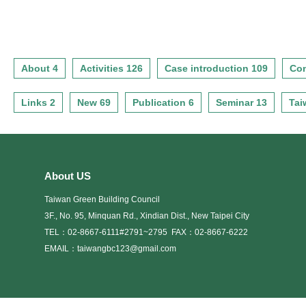
綠化量指標 2.水資源指標 3.污
建築」為主要設計型態。綠建
30~40坪左右之連棟雙拼集合住
結合前期完成隔鄰之米蘭小鎮
水垃圾改善指標
築設計指標評估： 1.基地保水
宅。由於基地以短巷鄰接道
成一完整之街廓開發，並以認
指標 2.日常節能指標 3.廢棄物
路，且與鄰房極為相近，在配
養鄰接之綠地，期能使天母西
減量指標 4.水資源指標 5.污水
置上，考量居室舒適之通風採
路住宅區末端形成異國風味之
垃圾改善指標
光性所留設之退縮距離後，將
都市建築焦點。 基地三面臨路
About 4
Activities 126
Case introduction 109
Con
次要空間配置於面向左右兩側
略呈三角形，衣業主需求規劃
鄰房，而客廳主臥等主要空間
為大坪數高級住宅單元，另基
Links 2
New 69
Publication 6
Seminar 13
Tai
則採面向中庭方式，運用大面
地周遭因公共停車數量不足，
落地窗將戶外的景觀自然融入
本案亦提供部分車位可供公眾
空間中。本案之設計建蔽率僅
停車使用。綠建築設計指標評
34.9%，且因建築物採環型配置
估： 1.日常節能指標 2.廢棄物
方式，空地可以集中，因此有
減量指標 3.水資源指標 4.污水
極大的基地空間可以著墨於景
垃設改善指標
About US
觀設計部份。 另外因周遭老舊
Taiwan Green Building Council
鄰房眾多，固本案外觀立面上
採用了簡樸的建材，並以柔和
3F., No. 95, Minquan Rd., Xindian Dist., New Taipei City
的色彩變化搭配，使得本案有
TEL：02-8667-6111#2791~2795
FAX：02-8667-6222
別於周遭鄰房，呈現出一種嶄
EMAIL：taiwangbc123@gmail.com
新的氣息。綠建築設計指標評
估： 1.綠化量指標 2.基地保水
指標 3.日常節能指標 4.水資源
指標 5.污水垃圾改善指標