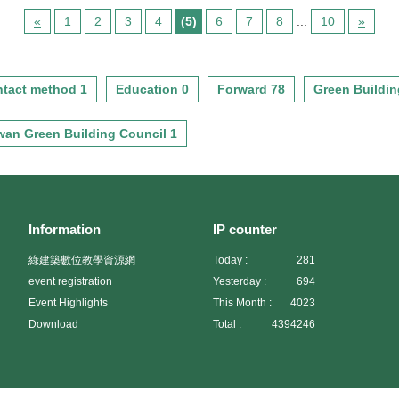
指標 5.污水垃圾改善指標
免產生不必要之廢棄土方。綠
斜對面，視野展望良好。基地
換屋客層之需求為目標，因此
建築設計指標評估： 1.日常節
«
1
2
3
4
(5)
6
7
8
...
10
»
面積476平方公尺，土地使用分
平面規劃設計之方向共分為三
能指標 2.水資源指標 3.污水垃
區為第二種商業區。但本案採
種不同坪數之住宅單元，依銷
圾改善指標
較低環境衝擊方式予以開發，
售坪數分別為57坪、67坪及78
並放棄一樓提供為商業性店面
坪，平面格局以4房2廳2衛或4
tact method 1
Education 0
Forward 78
Green Buildin
的機會，規劃設計為明亮溫馨
房2廳3衛為規劃方向，客、餐
的門廳，其建蔽率為65%，規
廳須足夠空間感及氣派感。動
wan Green Building Council 1
劃為25戶雙拼純住宅。綠建築
線及空間要求減節重視經濟
設計指標評估： 1.日常節能指
性，隔間要求能彈性使用；主
標 2.水資源指標 3.污水垃圾改
臥衛浴採用4件式乾濕分離，廚
善指標
房設計為雙排櫃及多用途女主
人工作空間，獨立玄關及門廳
可通風採光，主臥陽台採綠化
Information
IP counter
或設置蓮池醞釀休閒氣氛。為
綠建築數位教學資源網
Today :
281
突顯其頂級尊榮氣勢立面造型
以歐式新古典主義之形式語彙
event registration
Yesterday :
694
為立面設計主軸。綠建築設計
Event Highlights
This Month :
4023
指標評估： 1.綠化量指標 2.基
Download
Total :
4394246
地保水指標 3.日常節能指標 4.
水資源指標 5.污水垃圾改善指
標