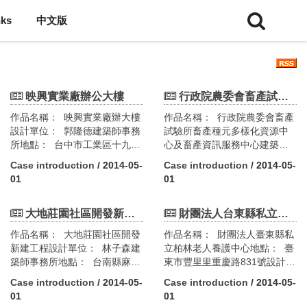
nks
中文版
映興實業廠辦公大樓
行政院農委會畜產試驗所-畜產種原多樣化資源中心及畜產資訊服務中心
作品名稱： 映興實業廠辦大樓
作品名稱： 行政院農委會畜產
設計單位： 郭隆德建築師事務
試驗所畜產種元多樣化資源中
所地點： 台中市工業區十九路
心及畜產資訊服務中心建築
10號設計需求及條件： 本建築
師： 曾永信設計單位： 曾永
Case introduction
/ 2014-05-
Case introduction
/ 2014-05-
物在業主與建築師的充份溝通
信聯合建築師事務所地點： 台
01
01
與協調下，確立全棟建物劃分
南縣新化鎮牧場112號設計需求
自然通風區與空調區，大幅降
及條件： 本基地座落於台南縣
低建築物耗能，並可適度引入
大地莊園社區開發新建工程
新化鎮，此次提案之作品有畜
財團法人台東縣私立柏林老人養護中心
自然氣流，提供使用者舒適怡
產種原多樣化資源中心（簡稱
作品名稱： 大地莊園社區開發
作品名稱： 財團法人臺東縣私
人的工作環境。此外因業主虔
種原中心）及畜產資訊服務中
新建工程設計單位： 林子森建
立柏林老人養護中心地點： 臺
信宗教，希望在建築中投射出
心，Ａ棟種原中心係作為畜產
築師事務所地點： 台南縣麻豆
東市豐里里重慶路831號設計單
正信亮潔的氛圍和精神，在材
生命基因與細胞保存、基礎性
鎮港子尾段1－296地號等設計
位： 宮園工程顧問股份有限公
料選用和細部表現上，力求質
狀實驗與展示交流之重要場地
Case introduction
/ 2014-05-
Case introduction
/ 2014-05-
需求與條件： 「大地莊園」是
司設計需求與條件： 柏林老人
地的精純、形式的簡單與恆久
及單位。Ｂ棟畜產資訊服務中
01
01
一個夢想中的「烏托邦」，在
養護中心係一老人社會福利機