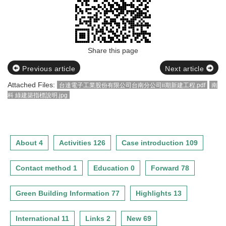
Share this page
Previous article
Next article
Attached Files:
台達電子工業股份有限公司台南分公司ii期新建工程.pdf
南
科 綠建築指標說明.jpg
About 4
Activities 126
Case introduction 109
Contact method 1
Education 0
Forward 78
Green Building Information 77
Highlights 13
International 11
Links 2
New 69