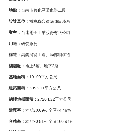
地點：
台南市善化區環東路二段
設計單位：
潘冀聯合建築師事務所
業主：
台達電子工業股份有限公司
用途：
研發廠房
構造：
鋼筋混凝土造、局部鋼構造
樓層數：
地上5層、地下2層
基地面積：
19109平方公尺
建築面積：
3953.01平方公尺
總樓地板面積：
27204.22平方公尺
建蔽率：
本期20.69%,全區44.46%
容積率：
本期90.51%,全區160.94%