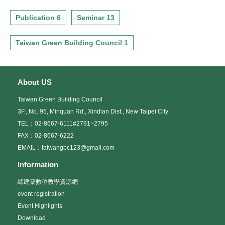
Publication 6
Seminar 13
Taiwan Green Building Council 1
About US
Taiwan Green Building Council
3F., No. 95, Minquan Rd., Xindian Dist., New Taipei City
TEL：02-8667-6111#2791~2795
FAX：02-8667-6222
EMAIL：taiwangbc123@gmail.com
Information
綠建築數位教學資源網
event registration
Event Highlights
Download