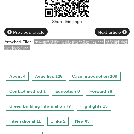
Share this page
Previous article
Next article
Attached Files:
99年度後壁國中老舊校舍拆除重建工程.pdf
後壁國中綠建
築指標說明.jpg
About 4
Activities 126
Case introduction 109
Contact method 1
Education 0
Forward 78
Green Building Information 77
Highlights 13
International 11
Links 2
New 69