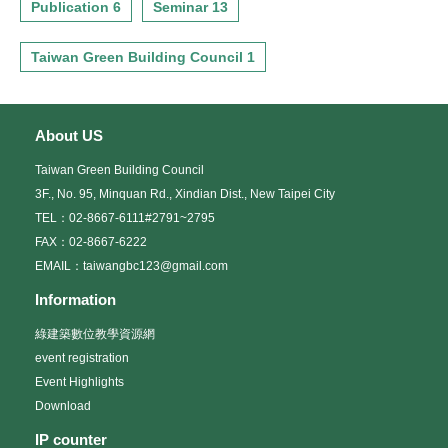
Publication 6
Seminar 13
Taiwan Green Building Council 1
About US
Taiwan Green Building Council
3F., No. 95, Minquan Rd., Xindian Dist., New Taipei City
TEL：02-8667-6111#2791~2795
FAX：02-8667-6222
EMAIL：taiwangbc123@gmail.com
Information
綠建築數位教學資源網
event registration
Event Highlights
Download
IP counter