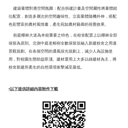
建築量體對應空間氛圍：配合拆建計畫及空間屬性將量體錯
位配置，創造多層次的空間趣味性。立面量體隨機外伸，搭配
色彩豐富的農村風情畫，產生宛如農村藝廊的視覺效果。
前庭椰林大道為本校重要之特色，在校舍配置上以椰林全部
保留為原則。北側中庭老榕樹全數保留並融入新建校舍之周邊
景觀規劃。在各個空間的通風採光規劃上，減少人為設施使
用，對校園生態助益匪淺。建材選用上大多以綠建材為主，將
校舍新建所產生的自然環境衝擊減至最低。
•以下提供詳細內容附件下載