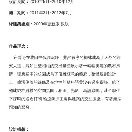
設計期間：
2010年5月~2010年12月
施工期間：
2011年3月~2012年7月
綠建築級別：
2009年更新版 銀級
作品理念：
它隱身在農田中低調沉靜，井然有序的椰林成為了天然的迎
賓大道，宛如巨型相框的突出量體展示著一幅幅美麗的農村風
情，理應嚴肅的校園成為了優雅愜意的藝廊，整體規劃設計
上，簡潔俐落的線條及在地性的材料語彙沒有過多綴飾，給了
如此純粹質樸的空間氛圍，稻田、光影、鳥語蟲鳴，甚至學生
下課時的追逐打鬧 輪流飾演主角與建築的交互激盪，有著無法
預知的驚奇。
設計構想：