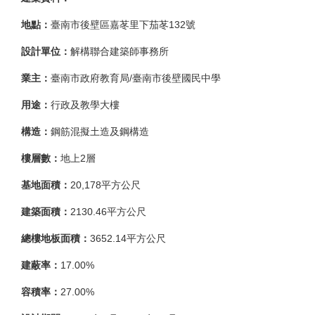
地點：
臺
南市後壁區嘉苳里下茄苳132號
設計單位：
解構聯合建築師事務所
業主：
臺南市政府教育局/臺南市後壁國民中學
用途：
行政及教學大樓
構造：
鋼筋混擬土造及鋼構造
樓層數：
地上2層
基地面積：
20,178平方公尺
建築面積：
2130.46平方公尺
總樓地板面積：
3652.14平方公尺
建蔽率：
17.00%
容積率：
27.00%