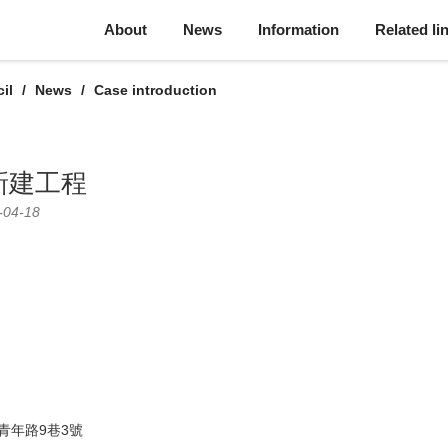
About
News
Information
Related li
il
News
Case introduction
新建工程
-04-18
青年路9巷3號