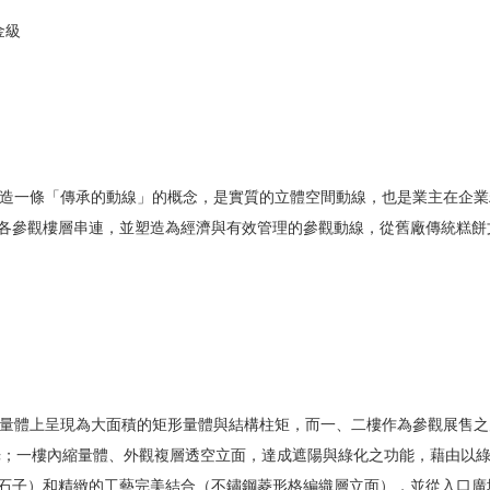
金級
造一條「傳承的動線」的概念，是實質的立體空間動線，也是業主在企業
各參觀樓層串連，並塑造為經濟與有效管理的參觀動線，從舊廠傳統糕餅
體上呈現為大面積的矩形量體與結構柱矩，而一、二樓作為參觀展售之
採光；一樓內縮量體、外觀複層透空立面，達成遮陽與綠化之功能，藉由以
石子）和精緻的工藝完美結合（不鏽鋼菱形格編織層立面），並從入口廣