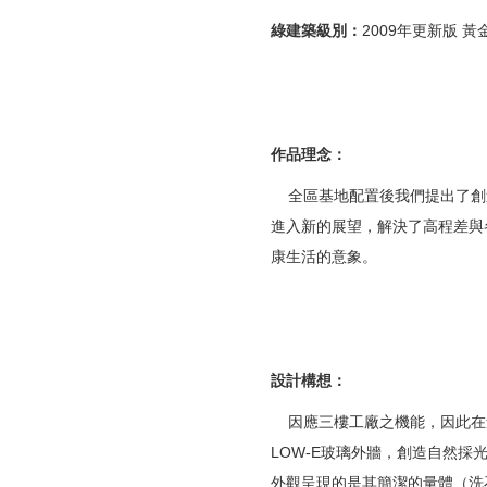
綠建築級別：
2009年更新版 黃
作品理念：
全區基地配置後我們提出了創
進入新的展望，解決了高程差與
康生活的意象。
設計構想：
因應三樓工廠之機能，因此在量
LOW-E玻璃外牆，創造自然
外觀呈現的是其簡潔的量體（洗