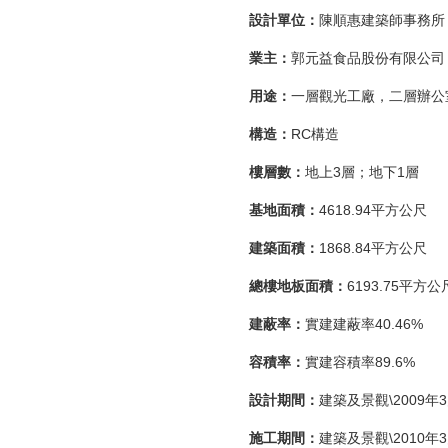
設計單位：
陳順惠建築師事務所
業主：
郭元益食品股份有限公司
用途：
一層觀光工廠，二層辦公
構造：
RC構造
樓層數：
地上3層；地下1層
基地面積：
4618.94平方公尺
建築面積：
1868.84平方公尺
總樓地板面積：
6193.75平方公
建蔽率：
實建建蔽率40.46%
容積率：
實建容積率89.6%
設計期間：
建築及景觀\2009年3
施工期間：
建築及景觀\2010年3