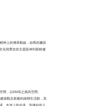
精神上的傳承動線，由舊的廠區
文化與歷史的主題延伸到新館健
空間，以6M高之挑高空間、
綠建築觀念新建的綠標生活館，其
場、水池上的步道、到連結的入