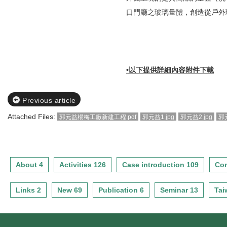
口門廳之玻璃量體，創造從戶外
•以下提供詳細內容附件下載
Previous article
Attached Files:
郭元益楊梅工廠新建工程.pdf
郭元益1.jpg
郭元益2.jpg
郭元
About 4
Activities 126
Case introduction 109
Con
Links 2
New 69
Publication 6
Seminar 13
Tai