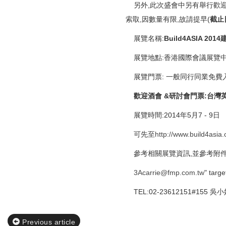
另外,此次盛會中另有舉行歡迎
索取,因數量有限,故請提早(
截止日
展覽名稱:
Build4ASIA 2014
展覽地點:香港國際會議展覽中心
展覽門票: 一般同行同業免費
歡迎酒會 &研討會門票:台灣英
展覽時間:2014年5月7 - 9日
可先至
http://www.build4asia
參考相關展覽資訊,並參考附件
3Acarrie@fmp.com.tw
" targ
TEL:02-23612151#155 吳
Previous article