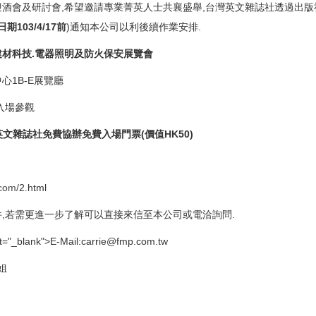
酒會及研討會,希望邀請專業菁英人
士共襄盛舉,台灣英文雜誌社透過出版
期103/4/17前
)通知本公司
以利後續作業安排.
建材科技
.
電器照明及防火保安展覽會
1B-E展覽廳
入場參觀
文雜誌社免費協辦免費入場門票(價值HK5
0)
.com/
2.html
,若需更進一步了解
可以直接來信至本公司或電洽詢問.
et="_blank">E-Mail:carrie@fmp.com.tw
小姐