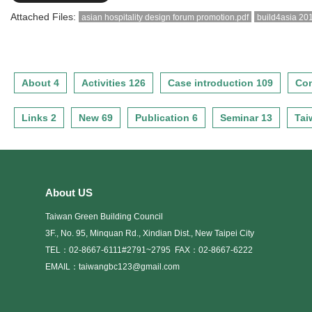
Attached Files:
asian hospitality design forum promotion.pdf
build4asia 20
About 4
Activities 126
Case introduction 109
Con
Links 2
New 69
Publication 6
Seminar 13
Tai
About US
Taiwan Green Building Council
3F., No. 95, Minquan Rd., Xindian Dist., New Taipei City
TEL：02-8667-6111#2791~2795
FAX：02-8667-6222
EMAIL：taiwangbc123@gmail.com