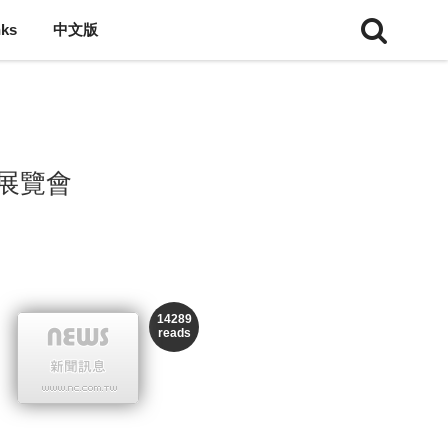
nks
中文版
安展覽會
14289
reads