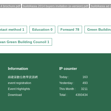
14 brochure.pdf
build4asia 2014 buyers invitation (e-version).pdf
build4asia ad 
tact method 1
Education 0
Forward 78
Green Buildin
wan Green Building Council 1
Information
IP counter
綠建築數位教學資源網
Today :
163
event registration
Yesterday :
493
Event Highlights
This Month :
3211
Download
Total :
4393434